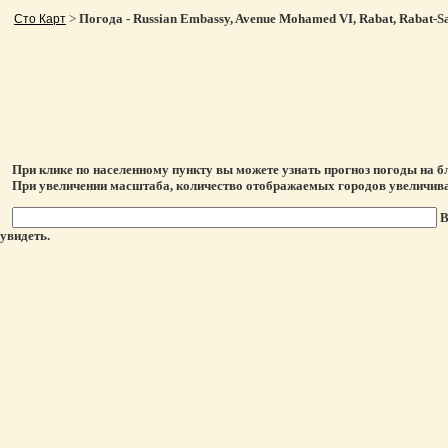
>
Погода - Russian Embassy, Avenue Mohamed VI, Rabat, Rabat-
Сто Карт
При клике по населенному пункту вы можете узнать прогноз погоды на 
При увеличении масштаба, количество отображаемых городов увеличива
В
увидеть.
This page can't l
Do you own this webs