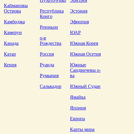
Пуэрто-Рико
Эритрея
Каймановы
Острова
Республика
Эстония
Конго
Камбоджа
Эфиопия
Реюньон
Камерун
ЮАР
о-в
Канада
Рождества
Южная Корея
Катар
Россия
Южная Осетия
Кения
Руанда
Южные
Сандвичевы о-
Румыния
ва
Сальвадор
Южный Судан
Ямайка
Япония
Европа
Карты мира