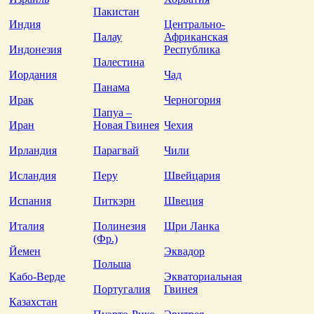
Пакистан
Индия
Центрально-
Палау
Африканская
Индонезия
Республика
Палестина
Иордания
Чад
Панама
Ирак
Черногория
Папуа –
Иран
Новая Гвинея
Чехия
Ирландия
Парагвай
Чили
Исландия
Перу
Швейцария
Испания
Питкэрн
Швеция
Италия
Полинезия
Шри Ланка
(Фр.)
Йемен
Эквадор
Польша
Кабо-Верде
Экваториальная
Португалия
Гвинея
Казахстан