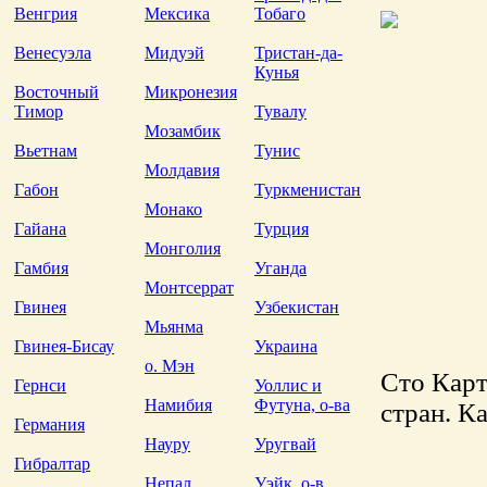
Венгрия
Мексика
Тобаго
Венесуэла
Мидуэй
Тристан-да-
Кунья
Восточный
Микронезия
Тимор
Тувалу
Мозамбик
Вьетнам
Тунис
Молдавия
Габон
Туркменистан
Монако
Гайана
Турция
Монголия
Гамбия
Уганда
Монтсеррат
Гвинея
Узбекистан
Мьянма
Гвинея-Бисау
Украина
о. Мэн
Сто Карт
Гернси
Уоллис и
Намибия
Футуна, о-ва
стран. К
Германия
Науру
Уругвай
Гибралтар
Непал
Уэйк, о-в