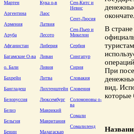
Мартен
Кука о-в
Сен-Китс и
денежные
Невис
Аргентина
Лаос
окончате
Сент-Люсия
Армения
Латвия
В стране
Сен-Пьер и
Аруба
Лесото
Микелон
официаль
туристам
Афганистан
Либерия
Сербия
использу
Багамские О-ва
Ливан
Сингапур
операций
о. Бали
Ливия
Сирия
При посе
денежны
Бахрейн
Литва
Словакия
вид. Исп
Бангладеш
Лихтенштейн
Словения
которые 
Белоруссия
Люксембург
Соломоновы о-
ва
Белиз
Маврикий
Сомали
Бельгия
Мавритания
Сомалиленд
Названи
Бенин
Мадагаскар