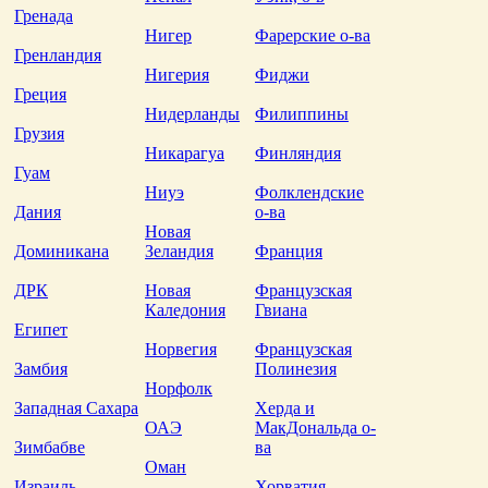
Гренада
Нигер
Фарерские о-ва
Гренландия
Нигерия
Фиджи
Греция
Нидерланды
Филиппины
Грузия
Никарагуа
Финляндия
Гуам
Ниуэ
Фолклендские
Дания
о-ва
Новая
Доминикана
Зеландия
Франция
ДРК
Новая
Французская
Каледония
Гвиана
Египет
Норвегия
Французская
Замбия
Полинезия
Норфолк
Западная Сахара
Херда и
ОАЭ
МакДональда о-
Зимбабве
ва
Оман
Израиль
Хорватия