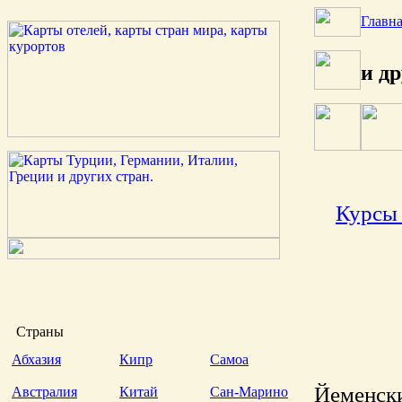
Главн
и др
Курсы 
Страны
Абхазия
Кипр
Самоа
Йеменск
Австралия
Китай
Сан-Марино