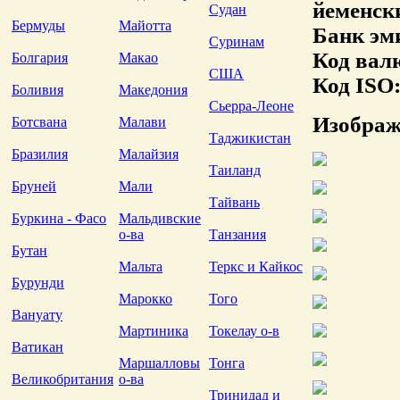
йеменск
Судан
Бермуды
Майотта
Банк эм
Суринам
Код вал
Болгария
Макао
США
Код ISO
Боливия
Македония
Сьерра-Леоне
Изображ
Ботсвана
Малави
Таджикистан
Бразилия
Малайзия
Таиланд
Бруней
Мали
Тайвань
Буркина - Фасо
Мальдивские
о-ва
Танзания
Бутан
Мальта
Теркс и Кайкос
Бурунди
Марокко
Того
Вануату
Мартиника
Токелау о-в
Ватикан
Маршалловы
Тонга
Великобритания
о-ва
Тринидад и