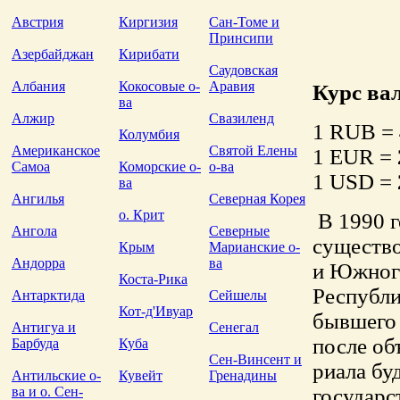
Австрия
Киргизия
Сан-Томе и
Принсипи
Азербайджан
Кирибати
Саудовская
Албания
Кокосовые о-
Аравия
Курс ва
ва
Алжир
Свазиленд
1 RUB =
Колумбия
Американское
Святой Елены
1 EUR =
Самоа
Коморские о-
о-ва
1 USD =
ва
Ангилья
Северная Корея
о. Крит
В 1990 г
Ангола
Северные
существо
Крым
Марианские о-
Андорра
ва
и Южного
Коста-Рика
Республи
Антарктида
Сейшелы
Кот-д'Ивуар
бывшего
Антигуа и
Сенегал
после об
Барбуда
Куба
Сен-Винсент и
риала бу
Антильские о-
Кувейт
Гренадины
ва и о. Сен-
государс