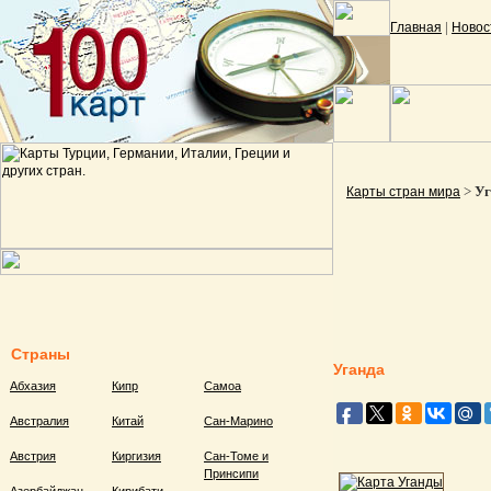
|
Главная
Новос
>
Уг
Карты стран мира
Страны
Уганда
Абхазия
Кипр
Самоа
Австралия
Китай
Сан-Марино
Австрия
Киргизия
Сан-Томе и
Принсипи