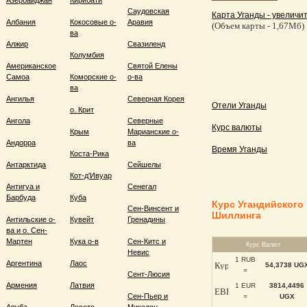
Азербайджан
Кирибати
Саудовская
Карта Уганды - увеличит
Албания
Кокосовые о-
Аравия
(Объем карты - 1,67Мб)
ва
Алжир
Свазиленд
Колумбия
Американское
Святой Елены
Самоа
Коморские о-
о-ва
ва
Ангилья
Северная Корея
Отели Уганды
о. Крит
Ангола
Северные
Курс валюты
Крым
Марианские о-
Андорра
ва
Время Уганды
Коста-Рика
Антарктида
Сейшелы
Кот-д'Ивуар
Антигуа и
Сенегал
Барбуда
Куба
Курс Угандийского
Сен-Винсент и
Шиллинга
Антильские о-
Кувейт
Гренадины
ва и о. Сен-
Мартен
Кука о-в
Сен-Китс и
Курс Валют
Невис
1 RUB
Аргентина
Лаос
54,3738 UG
=
Сент-Люсия
Армения
Латвия
1 EUR
3814,4496
Сен-Пьер и
=
UGX