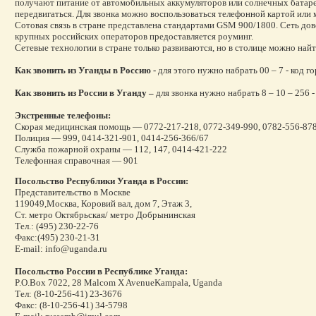
получают питание от автомобильных аккумуляторов или солнечных батарей.
передвигаться. Для звонка можно воспользоваться телефонной картой или 
Сотовая связь в стране представлена стандартами GSM 900/1800. Сеть до
крупных российских операторов предоставляется роуминг.
Сетевые технологии в стране только развиваются, но в столице можно найт
Как звонить из Уганды в Россию -
для этого нужно набрать
00 – 7 - код 
Как звонить из России в Уганду –
для звонка нужно
набрать
8 – 10 – 256 
Экстренные телефоны:
Скорая медицинская помощь — 0772-217-218, 0772-349-990, 0782-556-878
Полиция — 999, 0414-321-901, 0414-256-366/67
Служба пожарной охраны — 112, 147, 0414-421-222
Телефонная справочная — 901
Посольство Республики Уганда в России:
Представительство в Москве
119049,Москва, Коровий вал, дом 7, Этаж 3,
Ст. метро Октябрьская/ метро Добрынинская
Тел.: (495) 230-22-76
Факс:(495) 230-21-31
E-mail: info@uganda.ru
Посольство России в Республике Уганда:
P.O.Box 7022, 28 Malcom X AvenueKampala, Uganda
Тел: (8-10-256-41) 23-3676
Факс: (8-10-256-41) 34-5798