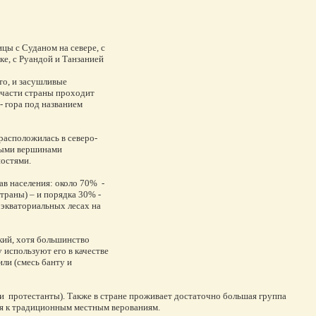
цы с Суданом на севере, с
ке, с Руандой и Танзанией
то, и засушливые
 части страны проходит
- гора под названием
 расположилась в северо-
рными вершинами
ностями.
ав населения: около 70% -
страны) – и порядка 30% -
В экваториальных лесах на
кий, хотя большинство
 используют его в качестве
ли (смесь банту и
и протестанты). Также в стране проживает достаточно большая группа
ся к традиционным местным верованиям.