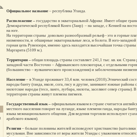
ь.
Официальное название
– республика Уганда.
Расположение –
государство в экваториальной Африке. Имеет общие грани
Демократической республикой Конго (Заир) – на западе, с Кенией на восто
на юге.
На территории страны довольно разнообразный рельеф - это и горные пла
низменности, и обширные экваториальные леса, и болота. В юго-западной
горная цепь Рувензори, именно здесь находится высочайшая точка страны 
Маргарита (5109 м.).
Территория –
общая площадь страны составляет 241,1 тыс. кв. км. Страна
западной части Восточно – Африканского плоскогорья, с отдельными го
(большинство – вулканического происхождения) и заболоченными низмен
Население
– в Уганде проживает 33,4 млн. человек (2010).Этнический сост
народы банту (ганда, нколе, сога, гису и другие, занимают южные районы 
нилотские народы (тесо, ланго, лугбара, нилоты, заселяют север страны). 
территории страны живут племена пигмеев.
Государственный язык –
официальным языком в стране считается английс
местного населения говорит на луганде, языке племени ганда, народы банту
языка межнационального общения. Для ведения торговли используют суахи
арабского языков).
X
Религия
– больше половины жителей исповедуют христианство (католики 
мусульман. Вне зависимости от веры жители Уганды с уважением относят