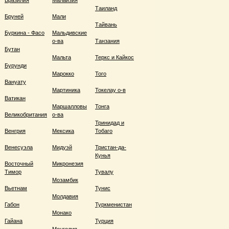
Бразилия
Малайзия
Таиланд
Бруней
Мали
Тайвань
Буркина - Фасо
Мальдивские
о-ва
Танзания
Бутан
Мальта
Теркс и Кайкос
Бурунди
Марокко
Того
Вануату
Мартиника
Токелау о-в
Ватикан
Маршалловы
Тонга
Великобритания
о-ва
Тринидад и
Венгрия
Мексика
Тобаго
Венесуэла
Мидуэй
Тристан-да-
Кунья
Восточный
Микронезия
Тимор
Тувалу
Мозамбик
Вьетнам
Тунис
Молдавия
Габон
Туркменистан
Монако
Гайана
Турция