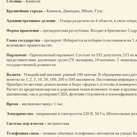
Столица –
Кампала.
Крупнейшие города –
Кампала, Джинджа, Мбале, Гулу.
Административное деление
- Уганда разделена на 4 области, в свою очер
Форма правления –
президентская республика. Входит в британское Сод
Глава государства –
президент. Избирается всеобщим голосованием на 5 л
возглавляет правительство.
Парламент -
Однопалатный парламент. Состоит из 332 депутатов, 215 из 
представителями различных групп (79 -женщины, 10-военные, 5 -инвалиды,
государственной должности.
Валюта
- Угандийский шиллинг, равный 100 центам. В обращении находятс
монеты по 1, 2, 5, 10, 50, 100, 200 и 500 шиллингов. Постоянная инфляция
Приобрести местные деньги можно в бюро «форекс», в отелях и коммерчес
Расчет по кредитным картам и дорожным чекам возможен только в крупных
шиллингами, так и долларами США, фунтами стерлингов и южноафриканск
Время
– московское минус 1 час.
Электричество -
напряжение в электросети 220 В, 50 Гц. Штепсельные роз
Система мер и весов –
метрическая.
Телефонная связь
– помимо обычных телефонных автоматов на улицах Ка