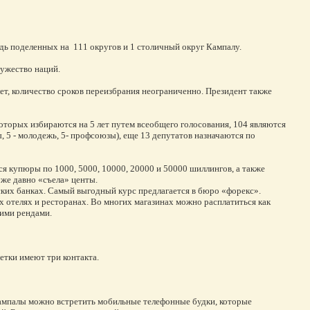
едь поделенных на 111 округов и 1 столичный округ Кампалу.
ружество наций.
ет, количество сроков переизбрания неограниченно. Президент также
которых избираются на 5 лет путем всеобщего голосования, 104 являются
 5 - молодежь, 5- профсоюзы), еще 13 депутатов назначаются по
я купюры по 1000, 5000, 10000, 20000 и 50000 шиллингов, а также
 уже давно «съела» центы.
ких банках. Самый выгодный курс предлагается в бюро «форекс».
 отелях и ресторанах. Во многих магазинах можно расплатиться как
ими рендами.
етки имеют три контакта.
мпалы можно встретить мобильные телефонные будки, которые