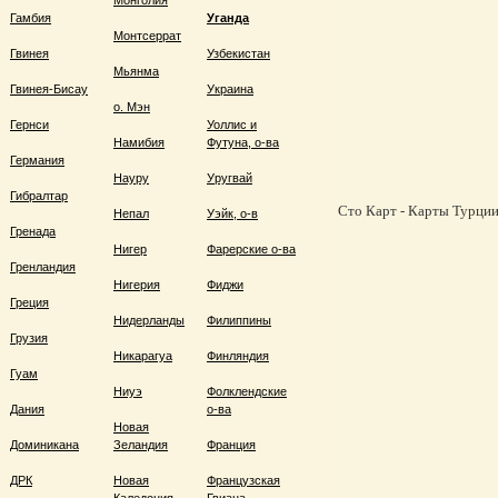
Монголия
Гамбия
Уганда
Монтсеррат
Гвинея
Узбекистан
Мьянма
Гвинея-Бисау
Украина
о. Мэн
Гернси
Уоллис и
Намибия
Футуна, о-ва
Германия
Науру
Уругвай
Гибралтар
Сто Карт - Карты Турции,
Непал
Уэйк, о-в
Гренада
Нигер
Фарерские о-ва
Гренландия
Нигерия
Фиджи
Греция
Нидерланды
Филиппины
Грузия
Никарагуа
Финляндия
Гуам
Ниуэ
Фолклендские
Дания
о-ва
Новая
Доминикана
Зеландия
Франция
ДРК
Новая
Французская