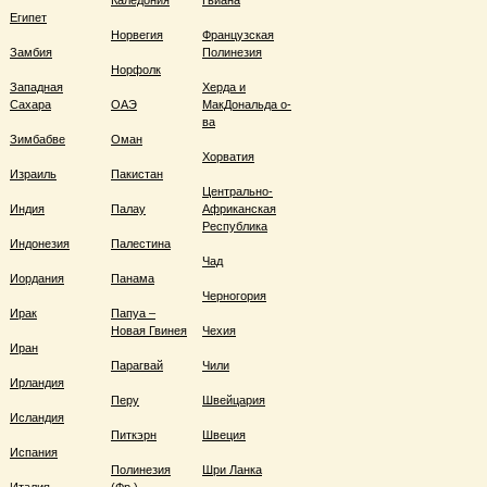
Каледония
Гвиана
Египет
Норвегия
Французская
Замбия
Полинезия
Норфолк
Западная
Херда и
Сахара
ОАЭ
МакДональда о-
ва
Зимбабве
Оман
Хорватия
Израиль
Пакистан
Центрально-
Индия
Палау
Африканская
Республика
Индонезия
Палестина
Чад
Иордания
Панама
Черногория
Ирак
Папуа –
Новая Гвинея
Чехия
Иран
Парагвай
Чили
Ирландия
Перу
Швейцария
Исландия
Питкэрн
Швеция
Испания
Полинезия
Шри Ланка