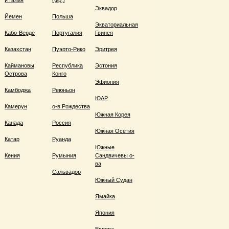
Италия
(Фр.)
Эквадор
Йемен
Польша
Экваториальная
Кабо-Верде
Португалия
Гвинея
Казахстан
Пуэрто-Рико
Эритрея
Каймановы
Республика
Эстония
Острова
Конго
Эфиопия
Камбоджа
Реюньон
ЮАР
Камерун
о-в Рождества
Южная Корея
Канада
Россия
Южная Осетия
Катар
Руанда
Южные
Кения
Румыния
Сандвичевы о-
ва
Сальвадор
Южный Судан
Ямайка
Япония