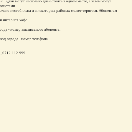
 Будки могут несколько дней стоять в одном месте, а затем могут
монетами.
вольно нестабильна и в некоторых районах может теряться. Абонентам
и интернет-кафе.
города - номер вызываемого абонента.
- код города - номер телефона.
, 0712-112-999