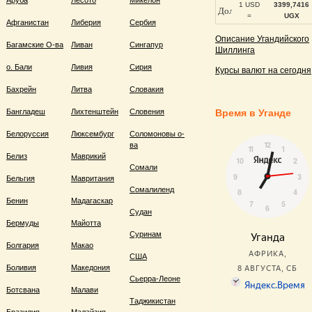
Аруба
Лесото
Микелон
1 USD
3399,7416
=
UGX
Афганистан
Либерия
Сербия
Описание Угандийского
Багамские О-ва
Ливан
Сингапур
Шиллинга
о. Бали
Ливия
Сирия
Курсы валют на сегодня
Бахрейн
Литва
Словакия
Бангладеш
Лихтенштейн
Словения
Время в Уганде
Белоруссия
Люксембург
Соломоновы о-
ва
Белиз
Маврикий
Сомали
Бельгия
Мавритания
Сомалиленд
Бенин
Мадагаскар
Судан
Бермуды
Майотта
Суринам
Болгария
Макао
США
Боливия
Македония
Сьерра-Леоне
Ботсвана
Малави
Таджикистан