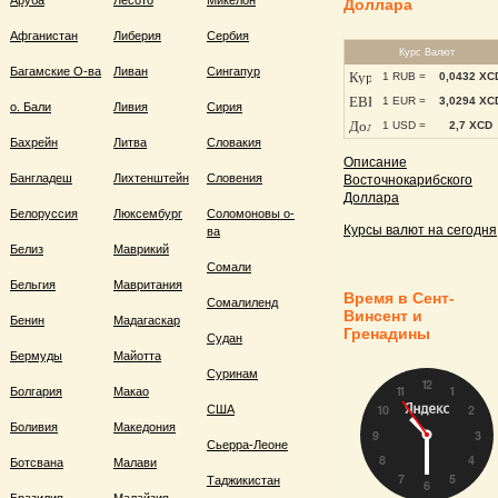
Аруба
Лесото
Микелон
Доллара
Афганистан
Либерия
Сербия
Курс Валют
Багамские О-ва
Ливан
Сингапур
1 RUB =
0,0432 XC
1 EUR =
3,0294 XC
о. Бали
Ливия
Сирия
1 USD =
2,7 XCD
Бахрейн
Литва
Словакия
Описание
Бангладеш
Лихтенштейн
Словения
Восточнокарибского
Доллара
Белоруссия
Люксембург
Соломоновы о-
Курсы валют на сегодня
ва
Белиз
Маврикий
Сомали
Бельгия
Мавритания
Время в Сент-
Сомалиленд
Винсент и
Бенин
Мадагаскар
Гренадины
Судан
Бермуды
Майотта
Суринам
Болгария
Макао
США
Боливия
Македония
Сьерра-Леоне
Ботсвана
Малави
Таджикистан