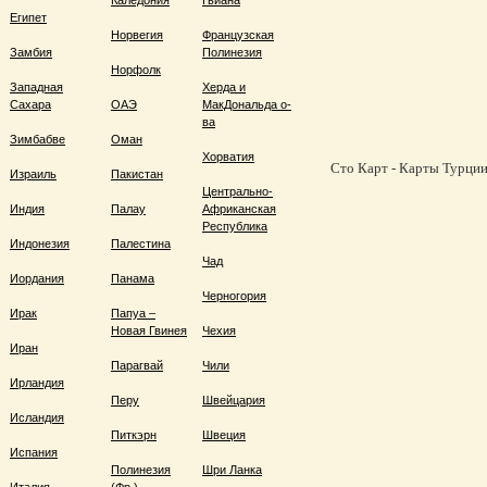
Каледония
Гвиана
Египет
Норвегия
Французская
Замбия
Полинезия
Норфолк
Западная
Херда и
Сахара
ОАЭ
МакДональда о-
ва
Зимбабве
Оман
Хорватия
Сто Карт - Карты Турции,
Израиль
Пакистан
Центрально-
Индия
Палау
Африканская
Республика
Индонезия
Палестина
Чад
Иордания
Панама
Черногория
Ирак
Папуа –
Новая Гвинея
Чехия
Иран
Парагвай
Чили
Ирландия
Перу
Швейцария
Исландия
Питкэрн
Швеция
Испания
Полинезия
Шри Ланка