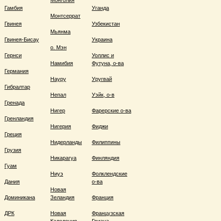
Монголия
Гамбия
Уганда
Монтсеррат
Гвинея
Узбекистан
Мьянма
Гвинея-Бисау
Украина
о. Мэн
Гернси
Уоллис и
Намибия
Футуна, о-ва
Германия
Науру
Уругвай
Гибралтар
Непал
Уэйк, о-в
Гренада
Нигер
Фарерские о-ва
Гренландия
Нигерия
Фиджи
Греция
Нидерланды
Филиппины
Грузия
Никарагуа
Финляндия
Гуам
Ниуэ
Фолклендские
Дания
о-ва
Новая
Доминикана
Зеландия
Франция
ДРК
Новая
Французская