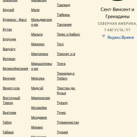
Бразилия
Малайзия
Таиланд
Бруней
Мали
Тайвань
Буркина - Фасо
Мальдивские
о-ва
Танзания
Бутан
Мальта
Теркс и Кайкос
Бурунди
Марокко
Того
Вануату
Мартиника
Токелау о-в
Ватикан
Маршалловы
Тонга
Великобритания
о-ва
Тринидад и
Венгрия
Мексика
Тобаго
Венесуэла
Мидуэй
Тристан-да-
Кунья
Восточный
Микронезия
Тимор
Тувалу
Мозамбик
Вьетнам
Тунис
Молдавия
Габон
Туркменистан
Монако
Гайана
Турция