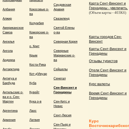
Азербайджан
Кирибати
Карта Сент-Винсент и
Саудовская
Гренадины - увеличить.
Албания
Кокосовые о-
Аравия
(Объем карты - 403Кб)
ва
Алжир
Свазиленд
Колумбия
Американское
Святой Елены
Самоа
Коморские о-
о-ва
Карты городов Сен-
ва
Винсент
Ангилья
Северная Корея
о. Крит
Карты Сент-Винсент и
Ангола
Северные
Гренадины
Крым
Марианские о-
Андорра
ва
Отзывы туристов
Коста-Рика
Антарктида
Сейшелы
Отели Сент-Винсент и
Кот-д'Ивуар
Гренадины
Антигуа и
Сенегал
Барбуда
Куба
Курс валюты
Сен-Винсент и
Антильские о-
Кувейт
Гренадины
Время Сент-Винсент и
ва и о. Сен-
Гренадины
Мартен
Кука о-в
Сен-Китс и
Невис
Аргентина
Лаос
Сент-Люсия
Армения
Латвия
Курс
Сен-Пьер и
Восточнокарибско