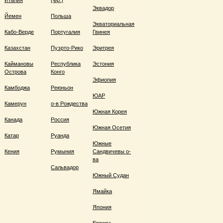
Италия
(Фр.)
Эквадор
Йемен
Польша
Экваториальная
Кабо-Верде
Португалия
Гвинея
Казахстан
Пуэрто-Рико
Эритрея
Каймановы
Республика
Эстония
Острова
Конго
Эфиопия
Камбоджа
Реюньон
ЮАР
Камерун
о-в Рождества
Южная Корея
Канада
Россия
Южная Осетия
Катар
Руанда
Южные
Кения
Румыния
Сандвичевы о-
ва
Сальвадор
Южный Судан
Ямайка
Япония