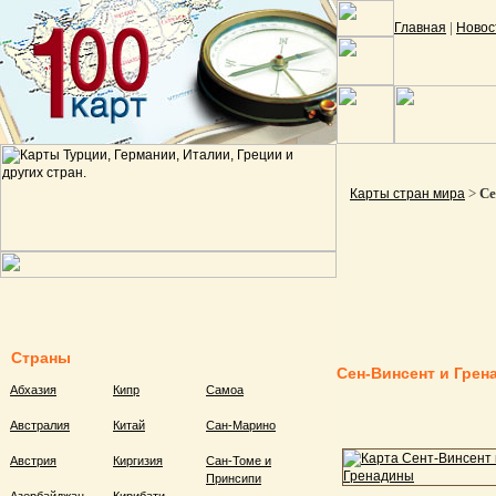
|
Главная
Новос
>
Се
Карты стран мира
Страны
Сен-Винсент и Грен
Абхазия
Кипр
Самоа
Австралия
Китай
Сан-Марино
Австрия
Киргизия
Сан-Томе и
Принсипи