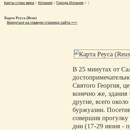
>
>
> |
Карты стран мира
Испания
Города Испании
Карта Реуса (Reus)
Вернуться на главную страницу сайта >>>
В 25 минутах от Са
достопримечательн
Святого Георгия, це
конечно же, здания 
другие, всего около
буржуазии. Посетив
совершив прогулку 
дни (17-29 июня - п