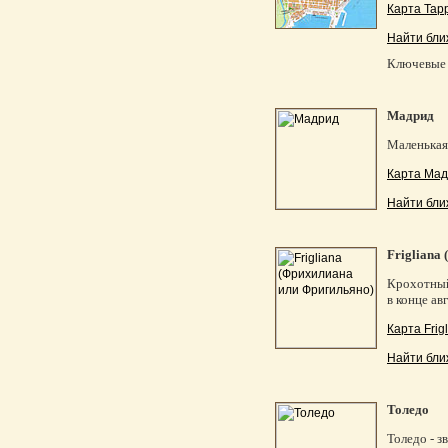
Карта Тарр
Найти бли
Ключевые 
Мадрид
Маленькая
Карта Мад
Найти бли
Frigliana
Крохотный
в конце ав
Карта Frig
Найти бли
Толедо
Толедо - з