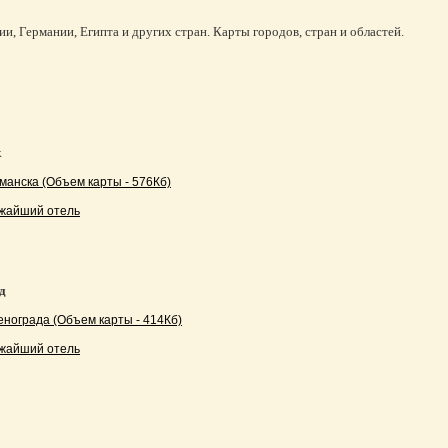
и, Германии, Египта и других стран. Карты городов, стран и областей.
к
манска (Объем карты - 576Кб)
жайший отель
д
енограда (Объем карты - 414Кб)
жайший отель