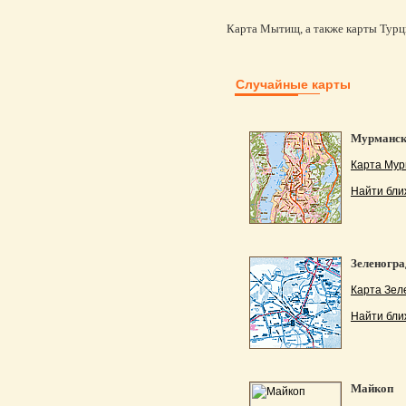
Карта Мытищ, а также карты Турци
Случайные карты
Мурманс
Карта Мур
Найти бли
Зеленогра
Карта Зел
Найти бли
Майкоп