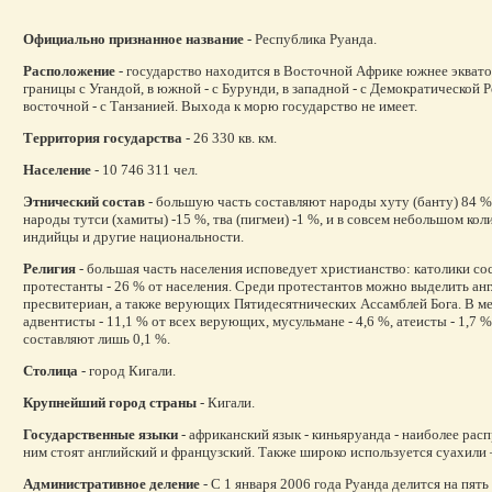
Официально признанное название
- Республика Руанда.
Расположение
- государство находится в Восточной Африке южнее эквато
границы с Угандой, в южной - с Бурунди, в западной - с Демократической 
восточной - с Танзанией. Выхода к морю государство не имеет.
Территория
государства
- 26 330 кв. км.
Население
- 10 746 311 чел.
Этнический состав
- большую часть составляют народы хуту (банту) 84 %
народы тутси (хамиты) -15 %, тва (пигмеи) -1 %, и в совсем небольшом кол
индийцы и другие национальности.
Религия
- большая часть населения исповедует христианство: католики со
протестанты - 26 % от населения. Среди протестантов можно выделить анг
пресвитериан, а также верующих Пятидесятнических Ассамблей Бога. В м
адвентисты - 11,1 % от всех верующих, мусульмане - 4,6 %, атеисты - 1,7 %
составляют лишь 0,1 %.
Столица
- город Кигали.
Крупнейший город страны
- Кигали.
Государственные языки
- африканский язык - киньяруанда - наиболее рас
ним стоят английский и французский. Также широко используется суахили
Административное деление
- С 1 января 2006 года Руанда делится на пят