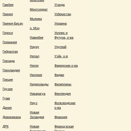
Монголия
Гамбия
Уганда
Монтсеррат
Гвинея
Узбекистан
Мьянма
Гвинея-Бисау
Украина
о. Мэн
Гернси
Уоллис и
Намибия
Футуна, о-ва
Германия
Науру
Уругвай
Гибралтар
Непал
Уэйк, о-в
Гренада
Нигер
Фарерские о-ва
Гренландия
Нигерия
Фиджи
Греция
Нидерланды
Филиппины
Грузия
Никарагуа
Финляндия
Гуам
Ниуэ
Фолклендские
Дания
о-ва
Новая
Доминикана
Зеландия
Франция
ДРК
Новая
Французская