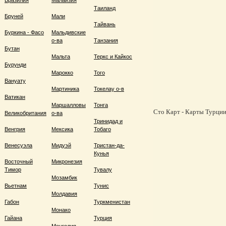
Бразилия
Малайзия
Таиланд
Бруней
Мали
Тайвань
Буркина - Фасо
Мальдивские
о-ва
Танзания
Бутан
Мальта
Теркс и Кайкос
Бурунди
Марокко
Того
Вануату
Мартиника
Токелау о-в
Ватикан
Маршалловы
Тонга
Сто Карт - Карты Турции,
Великобритания
о-ва
Тринидад и
Венгрия
Мексика
Тобаго
Венесуэла
Мидуэй
Тристан-да-
Кунья
Восточный
Микронезия
Тимор
Тувалу
Мозамбик
Вьетнам
Тунис
Молдавия
Габон
Туркменистан
Монако
Гайана
Турция