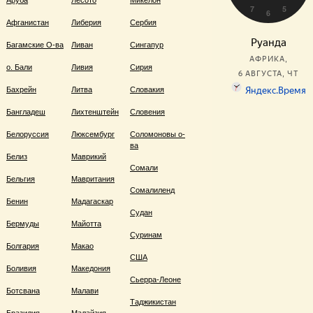
Аруба
Лесото
Микелон
Афганистан
Либерия
Сербия
Багамские О-ва
Ливан
Сингапур
о. Бали
Ливия
Сирия
Бахрейн
Литва
Словакия
Бангладеш
Лихтенштейн
Словения
Белоруссия
Люксембург
Соломоновы о-
ва
Белиз
Маврикий
Сомали
Бельгия
Мавритания
Сомалиленд
Бенин
Мадагаскар
Судан
Бермуды
Майотта
Суринам
Болгария
Макао
США
Боливия
Македония
Сьерра-Леоне
Ботсвана
Малави
Таджикистан