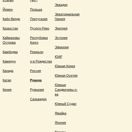
Италия
(Фр.)
Эквадор
Йемен
Польша
Экваториальная
Кабо-Верде
Португалия
Гвинея
Казахстан
Пуэрто-Рико
Эритрея
Каймановы
Республика
Эстония
Острова
Конго
Эфиопия
Камбоджа
Реюньон
ЮАР
Камерун
о-в Рождества
Южная Корея
Канада
Россия
Южная Осетия
Катар
Руанда
Южные
Кения
Румыния
Сандвичевы о-
ва
Сальвадор
Южный Судан
Ямайка
Япония