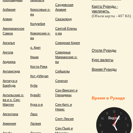
Азербайджан
Кирибати
Саудовская
Карта Руанды -
Албания
Кокосовые о-
Аравия
увеличить.
ва
(Объем карты - 407 Кб)
Алжир
Свазиленд
Колумбия
Американское
Святой Елены
Самоа
Коморские о-
о-ва
ва
Ангилья
Северная Корея
о. Крит
Отели Руанды
Ангола
Северные
Крым
Марианские о-
Курс валюты
Андорра
ва
Коста-Рика
Время Руанды
Антарктида
Сейшелы
Кот-д'Ивуар
Антигуа и
Сенегал
Барбуда
Куба
Сен-Винсент и
Антильские о-
Кувейт
Гренадины
Время в Руанде
ва и о. Сен-
Мартен
Кука о-в
Сен-Китс и
Невис
Аргентина
Лаос
Сент-Люсия
Армения
Латвия
Сен-Пьер и