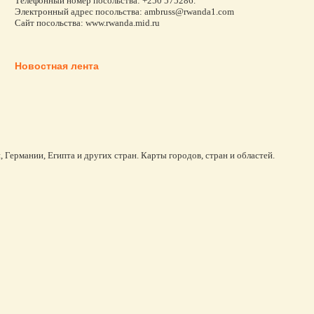
Телефонный номер посольства: +250 575286.
Электронный адрес посольства: ambruss@rwanda1.com
Сайт посольства: www.rwanda.mid.ru
Новостная лента
 Германии, Египта и других стран. Карты городов, стран и областей.