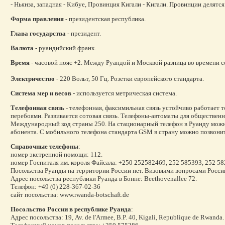
- Ньянза, западная - Кибуе, Провинция Кигали - Кигали. Провинции делятся
Форма правления
- президентская республика.
Глава государства
- президент.
Валюта
- руандийский франк.
Время
- часовой пояс +2. Между Руандой и Москвой разница во времени со
Электричество
- 220 Вольт, 50 Гц. Розетки европейского стандарта.
Система мер и весов
- используется метрическая система.
Телефонная связь
- телефонная, факсимильная связь устойчиво работает т
перебоями. Развивается сотовая связь. Телефоны-автоматы для обществен
Международный код страны 250. На стационарный телефон в Руанду можно
абонента. С мобильного телефона стандарта GSM в страну можно позвонит
Справочные телефоны
:
номер экстренной помощи: 112.
номер Госпиталя им. короля Файсала: +250 252582469, 252 585393, 252 582
Посольства Руанды на территории России нет. Визовыми вопросами Росси
Адрес посольства республики Руанда в Бонне: Beethovenallee 72.
Телефон: +49 (0) 228-367-02-36
сайт посольства: www.rwanda-botschaft.de
Посольство
России в республике Руанда
:
Адрес посольства: 19, Av. de l'Armee, B.P. 40, Kigali, Republique de Rwanda.