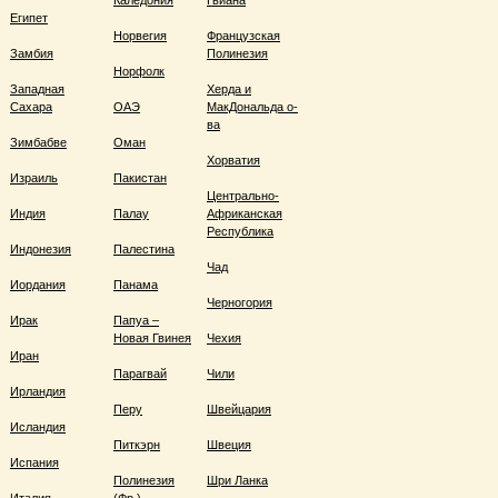
Каледония
Гвиана
Египет
Норвегия
Французская
Замбия
Полинезия
Норфолк
Западная
Херда и
Сахара
ОАЭ
МакДональда о-
ва
Зимбабве
Оман
Хорватия
Израиль
Пакистан
Центрально-
Индия
Палау
Африканская
Республика
Индонезия
Палестина
Чад
Иордания
Панама
Черногория
Ирак
Папуа –
Новая Гвинея
Чехия
Иран
Парагвай
Чили
Ирландия
Перу
Швейцария
Исландия
Питкэрн
Швеция
Испания
Полинезия
Шри Ланка