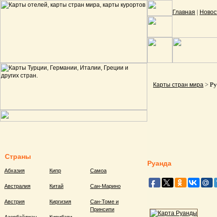
|
Главная
Новос
>
Ру
Карты стран мира
Страны
Руанда
Абхазия
Кипр
Самоа
Австралия
Китай
Сан-Марино
Австрия
Киргизия
Сан-Томе и
Принсипи