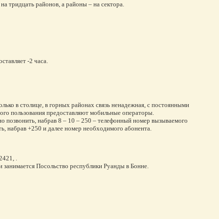
 на тридцать районов, а районы – на сектора.
ставляет -2 часа.
олько в столице, в горных районах связь ненадежная, с постоянными
ного пользования предоставляют мобильные операторы.
 позвонить, набрав 8 – 10 – 250 – телефонный номер вызываемого
ь, набрав +250 и далее номер необходимого абонента.
421, .
и занимается Посольство республики Руанды в Бонне.