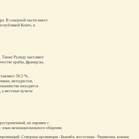
ра. В северной части имеет
Республикой Конго, в
. Также Руанду населяют
ичестве арабы, французы,
ставляют 56,5 %,
ликан, методистов,
еньшинстве находятся
, а местные культы
пространенный, но наравне с
 – язык межнационального общения.
ь провинций: Северная провинция - Бьюмба, восточная - Рвамагана, южная