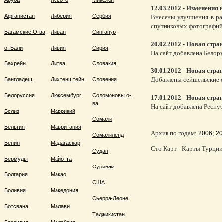
Аруба
Лесото
Микелон
12.03.2012
-
Изменения н
Афганистан
Либерия
Сербия
Внесены улучшения в ра
спутниковых фотографий,
Багамские О-ва
Ливан
Сингапур
20.02.2012
-
Новая стра
о. Бали
Ливия
Сирия
На сайт добавлена Белор
Бахрейн
Литва
Словакия
30.01.2012
-
Новая стра
Добавлены сейшельские 
Бангладеш
Лихтенштейн
Словения
Белоруссия
Люксембург
Соломоновы о-
17.01.2012
-
Новая стра
ва
На сайт добавлена Респ
Белиз
Маврикий
Сомали
Бельгия
Мавритания
Архив по годам:
;
2006
2
Сомалиленд
Бенин
Мадагаскар
Сто Карт - Карты Турции,
Судан
Бермуды
Майотта
Суринам
Болгария
Макао
США
Боливия
Македония
Сьерра-Леоне
Ботсвана
Малави
Таджикистан