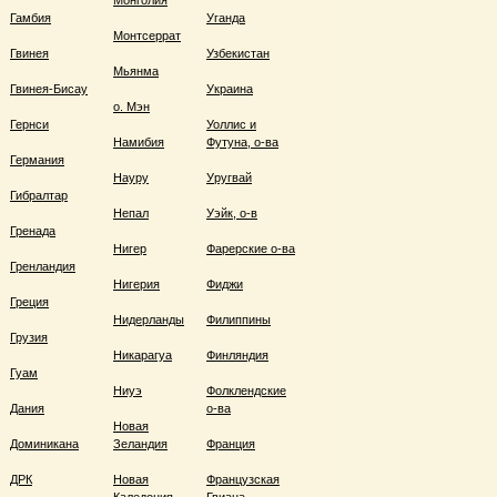
Монголия
Гамбия
Уганда
Монтсеррат
Гвинея
Узбекистан
Мьянма
Гвинея-Бисау
Украина
о. Мэн
Гернси
Уоллис и
Намибия
Футуна, о-ва
Германия
Науру
Уругвай
Гибралтар
Непал
Уэйк, о-в
Гренада
Нигер
Фарерские о-ва
Гренландия
Нигерия
Фиджи
Греция
Нидерланды
Филиппины
Грузия
Никарагуа
Финляндия
Гуам
Ниуэ
Фолклендские
Дания
о-ва
Новая
Доминикана
Зеландия
Франция
ДРК
Новая
Французская