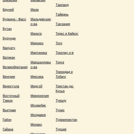
Бразилия
Малайзия
Таиланд
Бруней
Мали
Тайвань
Буркина - Фасо
Мальдивские
о-ва
Танзания
Бутан
Мальта
Теркс и Кайкос
Бурунди
Марокко
Того
Вануату
Мартиника
Токелау о-в
Ватикан
Маршалловы
Тонга
Великобритания
о-ва
Тринидад и
Венгрия
Мексика
Тобаго
Венесуэла
Мидуэй
Тристан-да-
Кунья
Восточный
Микронезия
Тимор
Тувалу
Мозамбик
Вьетнам
Тунис
Молдавия
Габон
Туркменистан
Монако
Гайана
Турция