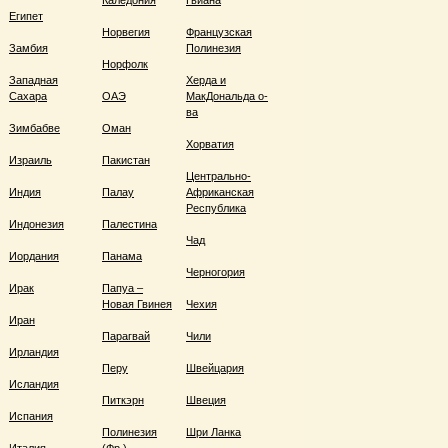
Каледония
Гвиана
Египет
Норвегия
Французская
Замбия
Полинезия
Норфолк
Западная
Херда и
Сахара
ОАЭ
МакДональда о-
ва
Зимбабве
Оман
Хорватия
Израиль
Пакистан
Центрально-
Индия
Палау
Африканская
Республика
Индонезия
Палестина
Чад
Иордания
Панама
Черногория
Ирак
Папуа –
Новая Гвинея
Чехия
Иран
Парагвай
Чили
Ирландия
Перу
Швейцария
Исландия
Питкэрн
Швеция
Испания
Полинезия
Шри Ланка