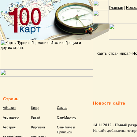
|
Главная
Новос
>
Карты стран мира
Но
Страны
Новости сайта
Абхазия
Кипр
Самоа
Австралия
Китай
Сан-Марино
14.11.2012
-
Новый разде
Австрия
Киргизия
Сан-Томе и
На сайт добавлены котир
Принсипи