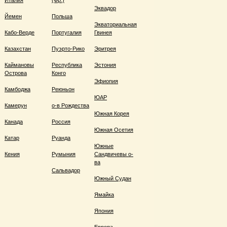
Италия
(Фр.)
Эквадор
Йемен
Польша
Экваториальная
Кабо-Верде
Португалия
Гвинея
Казахстан
Пуэрто-Рико
Эритрея
Каймановы
Республика
Эстония
Острова
Конго
Эфиопия
Камбоджа
Реюньон
ЮАР
Камерун
о-в Рождества
Южная Корея
Канада
Россия
Южная Осетия
Катар
Руанда
Южные
Кения
Румыния
Сандвичевы о-
ва
Сальвадор
Южный Судан
Ямайка
Япония