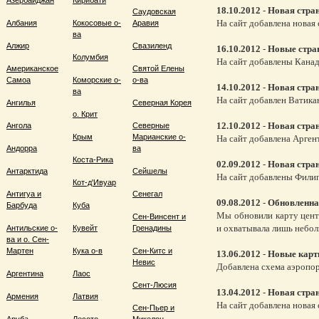
Азербайджан
Кирибати
18.10.2012
-
Новая стра
Саудовская
На сайт добавлена новая 
Албания
Кокосовые о-
Аравия
ва
Алжир
Свазиленд
16.10.2012
-
Новые стра
Колумбия
На сайт добавлены Канад
Американское
Святой Елены
Самоа
Коморские о-
о-ва
14.10.2012
-
Новая стра
ва
На сайт добавлен Ватика
Ангилья
Северная Корея
о. Крит
12.10.2012
-
Новая стра
Ангола
Северные
Крым
Марианские о-
На сайт добавлена Арген
Андорра
ва
Коста-Рика
02.09.2012
-
Новая стра
Антарктида
Сейшелы
На сайт добавлены Филип
Кот-д'Ивуар
Антигуа и
Сенегал
09.08.2012
-
Обновленна
Барбуда
Куба
Мы обновили карту цент
Сен-Винсент и
и охватывала лишь небол
Антильские о-
Кувейт
Гренадины
ва и о. Сен-
Мартен
Кука о-в
Сен-Китс и
13.06.2012
-
Новые кар
Невис
Добавлена схема аэропор
Аргентина
Лаос
Сент-Люсия
13.04.2012
-
Новая стра
Армения
Латвия
На сайт добавлена новая 
Сен-Пьер и