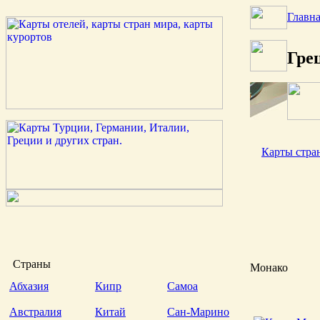
Главн
Грец
Карты стра
Страны
Монако
Абхазия
Кипр
Самоа
Австралия
Китай
Сан-Марино