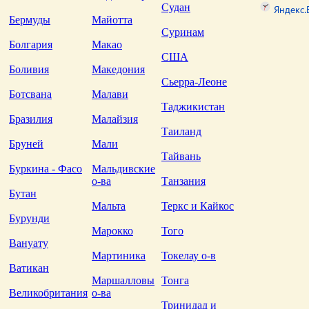
Судан
Бермуды
Майотта
Суринам
Болгария
Макао
США
Боливия
Македония
Сьерра-Леоне
Ботсвана
Малави
Таджикистан
Бразилия
Малайзия
Таиланд
Бруней
Мали
Тайвань
Буркина - Фасо
Мальдивские
о-ва
Танзания
Бутан
Мальта
Теркс и Кайкос
Бурунди
Марокко
Того
Вануату
Мартиника
Токелау о-в
Ватикан
Маршалловы
Тонга
Великобритания
о-ва
Тринидад и