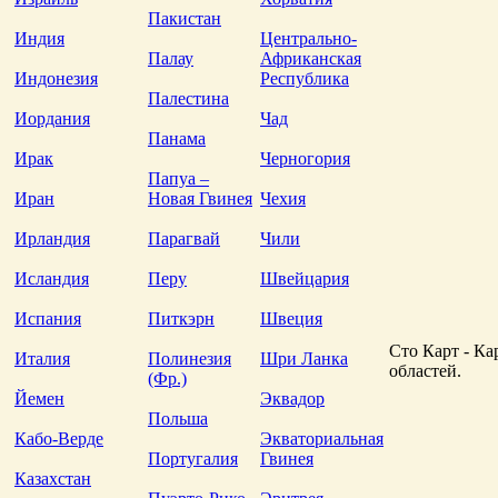
Пакистан
Индия
Центрально-
Палау
Африканская
Индонезия
Республика
Палестина
Иордания
Чад
Панама
Ирак
Черногория
Папуа –
Иран
Новая Гвинея
Чехия
Ирландия
Парагвай
Чили
Исландия
Перу
Швейцария
Испания
Питкэрн
Швеция
Сто Карт - Ка
Италия
Полинезия
Шри Ланка
областей.
(Фр.)
Йемен
Эквадор
Польша
Кабо-Верде
Экваториальная
Португалия
Гвинея
Казахстан