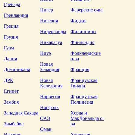
Гренада
Нигер
Фарерские о-ва
Гренландия
Нигерия
Фиджи
Греция
Нидерланды
Филиппины
Грузия
Никарагуа
Финляндия
Гуам
Ниуэ
Фолклендские
Дания
о-ва
Новая
Доминикана
Зеландия
Франция
ДРК
Новая
Французская
Каледония
Гвиана
Египет
Норвегия
Французская
Замбия
Полинезия
Норфолк
Западная Сахара
Херда и
ОАЭ
МакДональда о-
Зимбабве
ва
Оман
Израиль
Хорватия