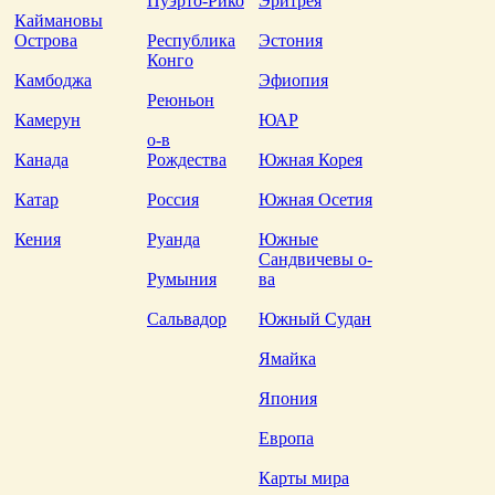
Пуэрто-Рико
Эритрея
Каймановы
Острова
Республика
Эстония
Конго
Камбоджа
Эфиопия
Реюньон
Камерун
ЮАР
о-в
Канада
Рождества
Южная Корея
Катар
Россия
Южная Осетия
Кения
Руанда
Южные
Сандвичевы о-
Румыния
ва
Сальвадор
Южный Судан
Ямайка
Япония
Европа
Карты мира