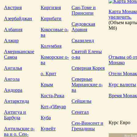
Австрия
Киргизия
Сан-Томе и
Карта Монако
Принсипи
увеличить.
Азербайджан
Кирибати
(Объем карты
Саудовская
Мб)
Албания
Кокосовые о-
Аравия
ва
Алжир
Свазиленд
Колумбия
Американское
Святой Елены
Самоа
Коморские о-
о-ва
Отзывы об от
ва
Монако
Ангилья
Северная Корея
о. Крит
Отели Монак
Ангола
Северные
Крым
Марианские о-
Курс валюты
Андорра
ва
Коста-Рика
Время Монак
Антарктида
Сейшелы
Кот-д'Ивуар
Антигуа и
Сенегал
Барбуда
Куба
Курс Евро
Сен-Винсент и
Антильские о-
Кувейт
Гренадины
ва и о. Сен-
Курс Вал