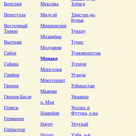
Венгрия
Мексика
Тобаго
Венесуэла
Мидуэй
Тристан-да-
Кунья
Восточный
Микронезия
Тимор
Тувалу
Мозамбик
Вьетнам
Тунис
Молдавия
Габон
Туркменистан
Монако
Гайана
Турция
Монголия
Гамбия
Уганда
Монтсеррат
Гвинея
Узбекистан
Мьянма
Гвинея-Бисау
Украина
о. Мэн
Гернси
Уоллис и
Намибия
Футуна, о-ва
Германия
Науру
Уругвай
Гибралтар
Непал
Уэйк, о-в