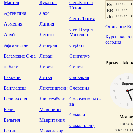
Мартен
Кука о-в
Сен-Китс и
1 RUB =
0
Невис
1 EUR =
Аргентина
Лаос
1 USD =
0
Сент-Люсия
Армения
Латвия
Описание Ев
Сен-Пьер и
Аруба
Лесото
Микелон
Курсы валют
сегодня
Афганистан
Либерия
Сербия
Багамские О-ва
Ливан
Сингапур
Время в Мон
о. Бали
Ливия
Сирия
Бахрейн
Литва
Словакия
Бангладеш
Лихтенштейн
Словения
Белоруссия
Люксембург
Соломоновы о-
ва
Белиз
Маврикий
Сомали
Бельгия
Мавритания
Сомалиленд
Бенин
Мадагаскар