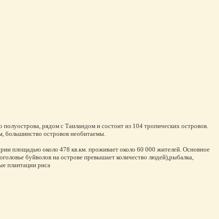
 полуострова, рядом с Таиландом и состоит из 104 тропических островов.
м, большинство островов необитаемы.
ории площадью около 478 кв.км. проживает около 60 000 жителей. Основное
поголовье буйволов на острове превышает количество людей),рыбалка,
ые плантации риса