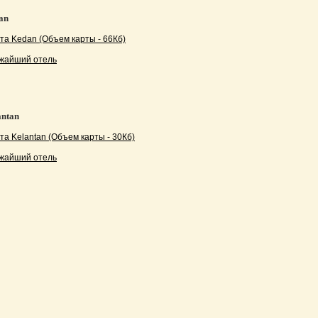
an
та Kedan (Объем карты - 66Кб)
жайший отель
ntan
та Kelantan (Объем карты - 30Кб)
жайший отель