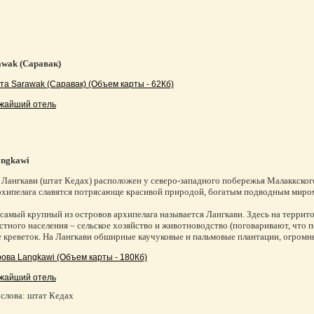
wak (Саравак)
та Sarawak (Саравак) (Объем карты - 62Кб)
жайший отель
angkawi
 Лангкави (штат Кедах) расположен у северо-западного побережья Малаккского
рхипелага славятся потрясающе красивой природой, богатым подводным миро
самый крупный из островов архипелага называется Лангкави. Здесь на террит
стного населения – сельское хозяйство и животноводство (поговаривают, что 
е креветок. На Лангкави обширные каучуковые и пальмовые плантации, огромн
рова Langkawi (Объем карты - 180Кб)
жайший отель
слова: штат Кедах