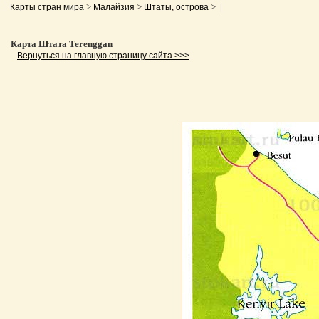
>
>
> |
Карты стран мира
Малайзия
Штаты, острова
Карта Штата Terenggan
Вернуться на главную страницу сайта >>>