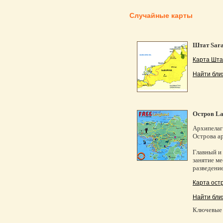
Случайные карты
Штат Sara
Карта Шта
Найти бли
Остров L
Архипелаг
Острова а
Главный и 
занятие ме
разведени
Карта ост
Найти бли
Ключевые 