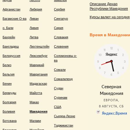
Аруба
Лесото
Микелон
Описание Денар
Республики Македония
Афганистан
Либерия
Сербия
Курсы валют на сегодня
Багамские О-ва
Ливан
Сингапур
о. Бали
Ливия
Сирия
Время в Македони
Бахрейн
Литва
Словакия
Бангладеш
Лихтенштейн
Словения
Белоруссия
Люксембург
Соломоновы о-
ва
Белиз
Маврикий
Сомали
Бельгия
Мавритания
Сомалиленд
Бенин
Мадагаскар
Судан
Бермуды
Майотта
Суринам
Болгария
Макао
США
Боливия
Македония
Сьерра-Леоне
Ботсвана
Малави
Таджикистан