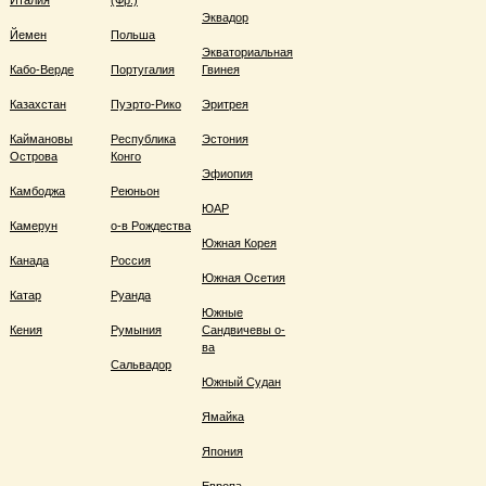
Италия
(Фр.)
Эквадор
Йемен
Польша
Экваториальная
Кабо-Верде
Португалия
Гвинея
Казахстан
Пуэрто-Рико
Эритрея
Каймановы
Республика
Эстония
Острова
Конго
Эфиопия
Камбоджа
Реюньон
ЮАР
Камерун
о-в Рождества
Южная Корея
Канада
Россия
Южная Осетия
Катар
Руанда
Южные
Кения
Румыния
Сандвичевы о-
ва
Сальвадор
Южный Судан
Ямайка
Япония