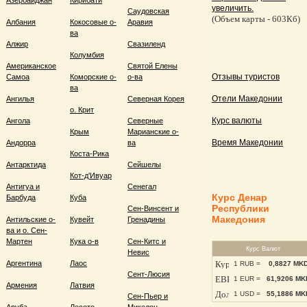
Азербайджан
Кирибати
увеличить.
Саудовская
(Объем карты - 603Кб)
Албания
Кокосовые о-
Аравия
ва
Алжир
Свазиленд
Колумбия
Американское
Святой Елены
Отзывы туристов
Самоа
Коморские о-
о-ва
ва
Отели Македонии
Ангилья
Северная Корея
о. Крит
Курс валюты
Ангола
Северные
Крым
Марианские о-
Время Македонии
Андорра
ва
Коста-Рика
Антарктида
Сейшелы
Кот-д'Ивуар
Антигуа и
Сенегал
Курс Денар
Барбуда
Куба
Республики
Сен-Винсент и
Македония
Антильские о-
Кувейт
Гренадины
ва и о. Сен-
Мартен
Кука о-в
Сен-Китс и
Курс Валют
Невис
Аргентина
Лаос
1 RUB =
0,8827 MK
Сент-Люсия
1 EUR =
61,9206 MK
Армения
Латвия
1 USD =
55,1886 MK
Сен-Пьер и