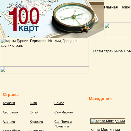
|
Главная
Новос
>
Ма
Карты стран мира
Страны
Македония
Абхазия
Кипр
Самоа
Австралия
Китай
Сан-Марино
Австрия
Киргизия
Сан-Томе и
Принсипи
Карта Македонии -