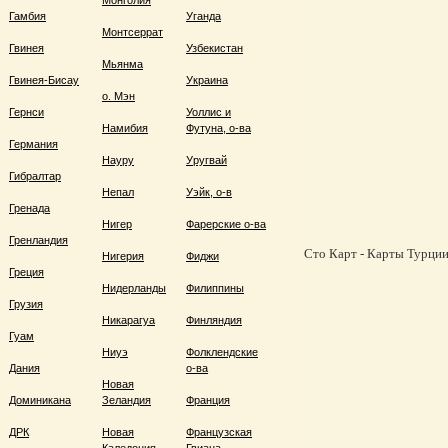
Монголия
Гамбия
Уганда
Монтсеррат
Гвинея
Узбекистан
Мьянма
Гвинея-Бисау
Украина
о. Мэн
Гернси
Уоллис и
Намибия
Футуна, о-ва
Германия
Науру
Уругвай
Гибралтар
Непал
Уэйк, о-в
Гренада
Нигер
Фарерские о-ва
Гренландия
Сто Карт - Карты Турции,
Нигерия
Фиджи
Греция
Нидерланды
Филиппины
Грузия
Никарагуа
Финляндия
Гуам
Ниуэ
Фолклендские
Дания
о-ва
Новая
Доминикана
Зеландия
Франция
ДРК
Новая
Французская