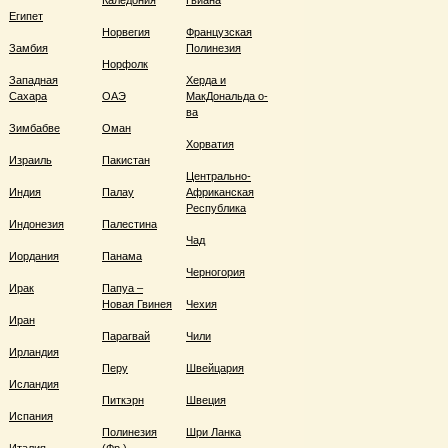
Каледония
Гвиана
Египет
Норвегия
Французская
Замбия
Полинезия
Норфолк
Западная
Херда и
Сахара
ОАЭ
МакДональда о-
ва
Зимбабве
Оман
Хорватия
Израиль
Пакистан
Центрально-
Индия
Палау
Африканская
Республика
Индонезия
Палестина
Чад
Иордания
Панама
Черногория
Ирак
Папуа –
Новая Гвинея
Чехия
Иран
Парагвай
Чили
Ирландия
Перу
Швейцария
Исландия
Питкэрн
Швеция
Испания
Полинезия
Шри Ланка