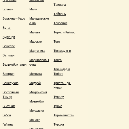
Бразилия
Малайзия
Таиланд
Бруней
Мали
Тайвань
Буркина - Фасо
Мальдивские
о-ва
Танзания
Бутан
Мальта
Теркс и Кайкос
Бурунди
Марокко
Того
Вануату
Мартиника
Токелау о-в
Ватикан
Маршалловы
Тонга
Великобритания
о-ва
Тринидад и
Венгрия
Мексика
Тобаго
Венесуэла
Мидуэй
Тристан-да-
Кунья
Восточный
Микронезия
Тимор
Тувалу
Мозамбик
Вьетнам
Тунис
Молдавия
Габон
Туркменистан
Монако
Гайана
Турция