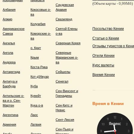
Азербайджан
Кирибати
(Объем карты - 0,99Мб)
Саудовская
Албания
Кокосовые о-
Аравия
ва
Алжир
Свазиленд
Колумбия
Посольство Кении
Американское
Святой Елены
Самоа
Коморские о-
о-ва
Статьи о Кении
ва
Ангилья
Северная Корея
Отзывы туристов о Кен
о. Крит
Ангола
Северные
Отели Кении
Крым
Марианские о-
Андорра
ва
Курс валюты
Коста-Рика
Антарктида
Сейшелы
Время Кении
Кот-д'Ивуар
Антигуа и
Сенегал
Барбуда
Куба
Сен-Винсент и
Антильские о-
Кувейт
Гренадины
ва и о. Сен-
Время в Кении
Мартен
Кука о-в
Сен-Китс и
Невис
Аргентина
Лаос
Сент-Люсия
Армения
Латвия
Сен-Пьер и