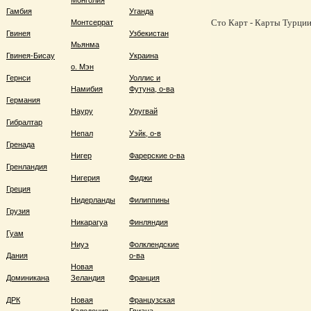
Монголия
Гамбия
Уганда
Сто Карт - Карты Турции,
Монтсеррат
Гвинея
Узбекистан
Мьянма
Гвинея-Бисау
Украина
о. Мэн
Гернси
Уоллис и
Намибия
Футуна, о-ва
Германия
Науру
Уругвай
Гибралтар
Непал
Уэйк, о-в
Гренада
Нигер
Фарерские о-ва
Гренландия
Нигерия
Фиджи
Греция
Нидерланды
Филиппины
Грузия
Никарагуа
Финляндия
Гуам
Ниуэ
Фолклендские
Дания
о-ва
Новая
Доминикана
Зеландия
Франция
ДРК
Новая
Французская