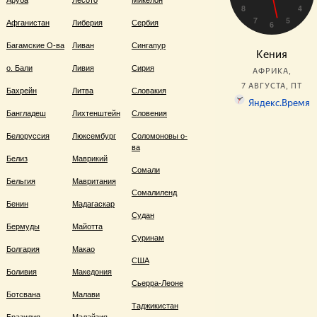
Аруба
Лесото
Микелон
Афганистан
Либерия
Сербия
Багамские О-ва
Ливан
Сингапур
о. Бали
Ливия
Сирия
Бахрейн
Литва
Словакия
Бангладеш
Лихтенштейн
Словения
Белоруссия
Люксембург
Соломоновы о-
ва
Белиз
Маврикий
Сомали
Бельгия
Мавритания
Сомалиленд
Бенин
Мадагаскар
Судан
Бермуды
Майотта
Суринам
Болгария
Макао
США
Боливия
Македония
Сьерра-Леоне
Ботсвана
Малави
Таджикистан