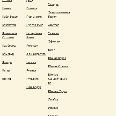
Италия
(Фр.)
Эквадор
Йемен
Польша
Экваториальная
Кабо-Верде
Португалия
Гвинея
Казахстан
Пуэрто-Рико
Эритрея
Каймановы
Республика
Эстония
Острова
Конго
Эфиопия
Камбоджа
Реюньон
ЮАР
Камерун
о-в Рождества
Южная Корея
Канада
Россия
Южная Осетия
Катар
Руанда
Южные
Кения
Румыния
Сандвичевы о-
ва
Сальвадор
Южный Судан
Ямайка
Япония