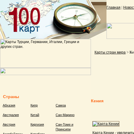
|
Главная
Новос
>
Ке
Карты стран мира
Страны
Кения
Абхазия
Кипр
Самоа
Австралия
Китай
Сан-Марино
Австрия
Киргизия
Сан-Томе и
Принсипи
Карта Кении - увеличить