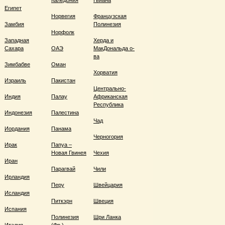
Каледония
Гвиана
Египет
Норвегия
Французская
Замбия
Полинезия
Норфолк
Западная
Херда и
Сахара
ОАЭ
МакДональда о-
ва
Зимбабве
Оман
Хорватия
Израиль
Пакистан
Центрально-
Индия
Палау
Африканская
Республика
Индонезия
Палестина
Чад
Иордания
Панама
Черногория
Ирак
Папуа –
Новая Гвинея
Чехия
Иран
Парагвай
Чили
Ирландия
Перу
Швейцария
Исландия
Питкэрн
Швеция
Испания
Полинезия
Шри Ланка