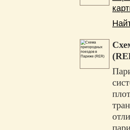
карт
Най
Схе
(RE
Пари
сист
плот
тран
отли
пар