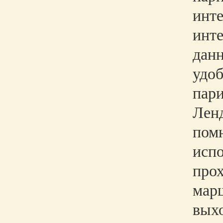
инт
инте
данн
удоб
пари
Лен
помн
испо
прох
марш
выхо