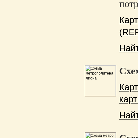
потр
Карт
(RER
Най
Схе
Кар
карт
Най