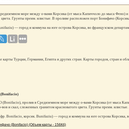
редиземном море между о-вами Корсика (от мыса Капиччоло до мыса Фено) и Сар
цвета. Грунты преим. илистые. В проливе расположен порт Бонифачо (Корсика
 Bunifaziu) — город и коммуна на юге острова Корсика, во французском департ
же карты Турции, Германии, Египта и других стран. Карты городов, стран и обл
(Bonifacio)
Bonifacio), пролив в Средиземном море между о-вами Корсика (от мыса Капичч
-вов и скал, сложенных гранитом красноватого цвета. Грунты преим. илистые.
фр. Bonifacio, корсик. Bunifaziu) — город и коммуна на юге острова Корсика
фачо (Bonifacio) (Объем карты - 156Кб)