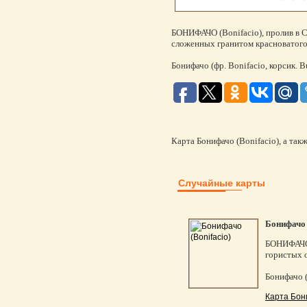
БОНИФАЧО (Bonifacio), пролив в С
сложенных гранитом красноватого 
Бонифачо (фр. Bonifacio, корсик.
Карта Бонифачо (Bonifacio), а так
Случайные карты
Бонифачо 
БОНИФАЧО (
гористых о
Бонифачо (
Карта Бони