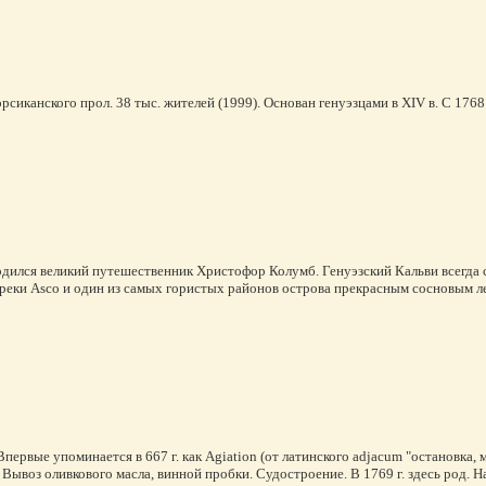
рсиканского прол. 38 тыс. жителей (1999). Основан генуэзцами в XIV в. С 1768 
одился великий путешественник Христофор Колумб. Генуэзский Кальви всегда 
а реки Asco и один из самых гористых районов острова прекрасным сосновым 
Впервые упоминается в 667 г. как Agiation (от латинского adjacum "остановка, 
ывоз оливкового масла, винной пробки. Судостроение. В 1769 г. здесь род. На