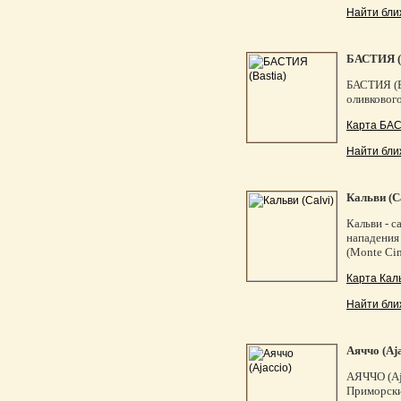
Найти бли
БАСТИЯ (B
БАСТИЯ (Ba
оливкового
Карта БАС
Найти бли
Кальви (C
Кальви - 
нападения
(Monte Cin
Карта Каль
Найти бли
Аяччо (Aja
АЯЧЧО (Aja
Приморский