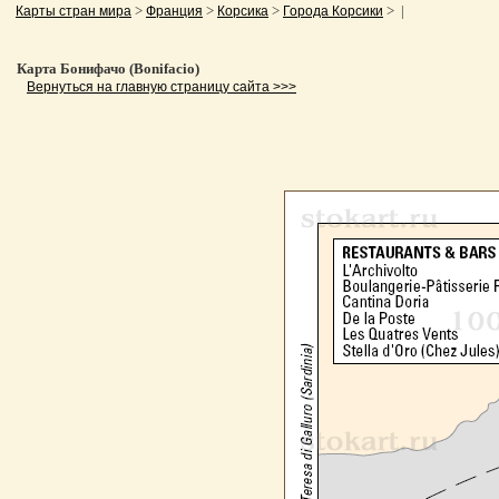
>
>
>
> |
Карты стран мира
Франция
Корсика
Города Корсики
Карта Бонифачо (Bonifacio)
Вернуться на главную страницу сайта >>>