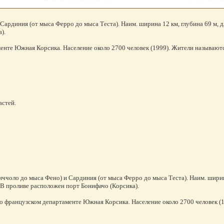
диния (от мыса Ферро до мыса Теста). Наим. ширина 12 км, глубина 69 м, дли
).
аменте Южная Корсика. Население около 2700 человек (1999). Жители называют
астей.
оло до мыса Фено) и Сардиния (от мыса Ферро до мыса Теста). Наим. ширина 1
 В проливе расположен порт Бонифачо (Корсика).
, во французском департаменте Южная Корсика. Население около 2700 человек (