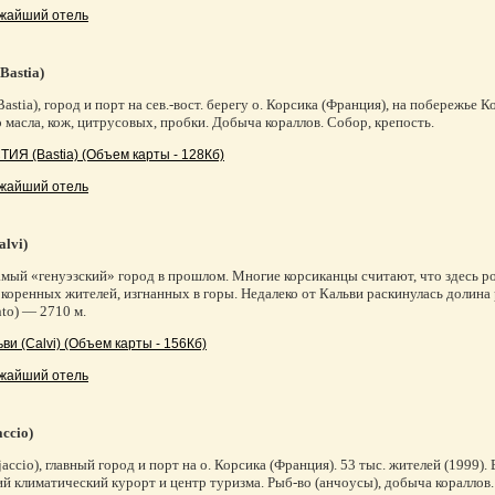
жайший отель
astia)
stia), город и порт на сев.-вост. берегу о. Корсика (Франция), на побережье Ко
 масла, кож, цитрусовых, пробки. Добыча кораллов. Собор, крепость.
ТИЯ (Bastia) (Объем карты - 128Кб)
жайший отель
alvi)
самый «генуэзский» город в прошлом. Многие корсиканцы считают, что здесь р
 коренных жителей, изгнанных в горы. Недалеко от Кальви раскинулась долин
to) — 2710 м.
ви (Calvi) (Объем карты - 156Кб)
жайший отель
ccio)
ccio), главный город и порт на о. Корсика (Франция). 53 тыс. жителей (1999). 
 климатический курорт и центр туризма. Рыб-во (анчоусы), добыча кораллов. В