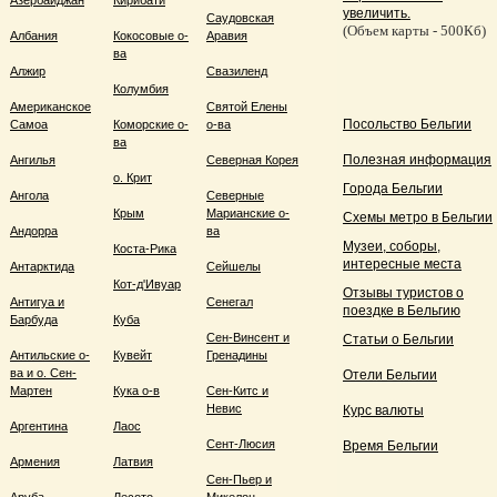
Азербайджан
Кирибати
увеличить.
Саудовская
(Объем карты - 500Кб)
Албания
Кокосовые о-
Аравия
ва
Алжир
Свазиленд
Колумбия
Американское
Святой Елены
Посольство Бельгии
Самоа
Коморские о-
о-ва
ва
Полезная информация
Ангилья
Северная Корея
о. Крит
Города Бельгии
Ангола
Северные
Крым
Марианские о-
Схемы метро в Бельгии
Андорра
ва
Музеи, соборы,
Коста-Рика
интересные места
Антарктида
Сейшелы
Кот-д'Ивуар
Отзывы туристов о
Антигуа и
Сенегал
поездке в Бельгию
Барбуда
Куба
Сен-Винсент и
Статьи о Бельгии
Антильские о-
Кувейт
Гренадины
ва и о. Сен-
Отели Бельгии
Мартен
Кука о-в
Сен-Китс и
Невис
Курс валюты
Аргентина
Лаос
Сент-Люсия
Время Бельгии
Армения
Латвия
Сен-Пьер и