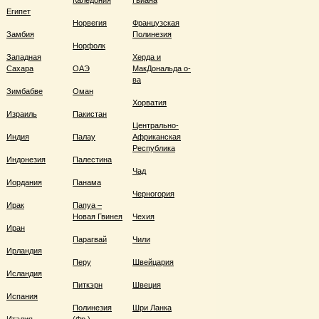
Каледония
Гвиана
Египет
Норвегия
Французская
Замбия
Полинезия
Норфолк
Западная
Херда и
Сахара
ОАЭ
МакДональда о-
ва
Зимбабве
Оман
Хорватия
Израиль
Пакистан
Центрально-
Индия
Палау
Африканская
Республика
Индонезия
Палестина
Чад
Иордания
Панама
Черногория
Ирак
Папуа –
Новая Гвинея
Чехия
Иран
Парагвай
Чили
Ирландия
Перу
Швейцария
Исландия
Питкэрн
Швеция
Испания
Полинезия
Шри Ланка