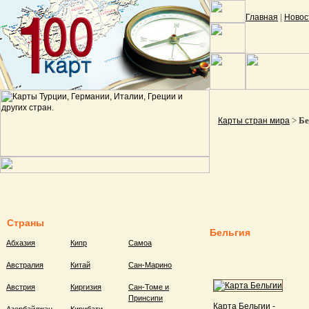
|
Главная
Новос
>
Бе
Карты стран мира
Страны
Бельгия
Абхазия
Кипр
Самоа
Австралия
Китай
Сан-Марино
Австрия
Киргизия
Сан-Томе и
Принсипи
Карта Бельгии -