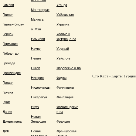
Монголия
Гамбия
Уганда
Монтсеррат
Гвинея
Узбекистан
Мьянма
Гвинея-Бисау
Украина
о. Мэн
Гернси
Уоллис и
Намибия
Футуна, о-ва
Германия
Науру
Уругвай
Гибралтар
Непал
Уэйк, о-в
Гренада
Нигер
Фарерские о-ва
Гренландия
Сто Карт - Карты Турции,
Нигерия
Фиджи
Греция
Нидерланды
Филиппины
Грузия
Никарагуа
Финляндия
Гуам
Ниуэ
Фолклендские
Дания
о-ва
Новая
Доминикана
Зеландия
Франция
ДРК
Новая
Французская