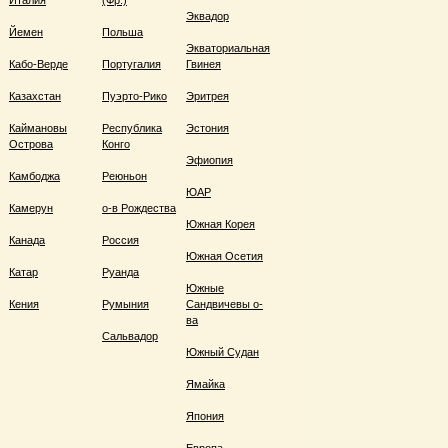
Италия
(Фр.)
Эквадор
Йемен
Польша
Экваториальная
Кабо-Верде
Португалия
Гвинея
Казахстан
Пуэрто-Рико
Эритрея
Каймановы
Республика
Эстония
Острова
Конго
Эфиопия
Камбоджа
Реюньон
ЮАР
Камерун
о-в Рождества
Южная Корея
Канада
Россия
Южная Осетия
Катар
Руанда
Южные
Кения
Румыния
Сандвичевы о-
ва
Сальвадор
Южный Судан
Ямайка
Япония