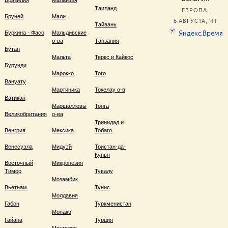
Бразилия
Малайзия
Таиланд
Бруней
Мали
Тайвань
Буркина - Фасо
Мальдивские
о-ва
Танзания
Бутан
Мальта
Теркс и Кайкос
Бурунди
Марокко
Того
Вануату
Мартиника
Токелау о-в
Ватикан
Маршалловы
Тонга
Великобритания
о-ва
Тринидад и
Венгрия
Мексика
Тобаго
Венесуэла
Мидуэй
Тристан-да-
Кунья
Восточный
Микронезия
Тимор
Тувалу
Мозамбик
Вьетнам
Тунис
Молдавия
Габон
Туркменистан
Монако
Гайана
Турция