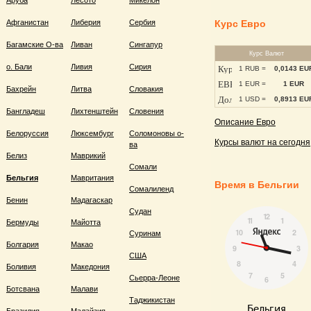
Аруба
Лесото
Микелон
Афганистан
Либерия
Сербия
Курс Евро
Багамские О-ва
Ливан
Сингапур
Курс Валют
о. Бали
Ливия
Сирия
1 RUB =
0,0143 EU
1 EUR =
1 EUR
Бахрейн
Литва
Словакия
1 USD =
0,8913 EU
Бангладеш
Лихтенштейн
Словения
Описание Евро
Белоруссия
Люксембург
Соломоновы о-
Курсы валют на сегодня
ва
Белиз
Маврикий
Сомали
Бельгия
Мавритания
Время в Бельгии
Сомалиленд
Бенин
Мадагаскар
Судан
Бермуды
Майотта
Суринам
Болгария
Макао
США
Боливия
Македония
Сьерра-Леоне
Ботсвана
Малави
Таджикистан