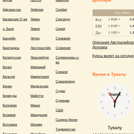
Доллара
Аруба
Лесото
Микелон
Афганистан
Либерия
Сербия
Курс Валют
Багамские О-ва
Ливан
Сингапур
1 RUB =
0,
1 EUR =
1,
о. Бали
Ливия
Сирия
1 USD =
1,
Бахрейн
Литва
Словакия
Описание Австралийско
Доллара
Бангладеш
Лихтенштейн
Словения
Курсы валют на сегодня
Белоруссия
Люксембург
Соломоновы о-
ва
Белиз
Маврикий
Сомали
Время в Тувалу
Бельгия
Мавритания
Сомалиленд
Бенин
Мадагаскар
Судан
Бермуды
Майотта
Суринам
Болгария
Макао
США
Боливия
Македония
Сьерра-Леоне
Ботсвана
Малави
Таджикистан