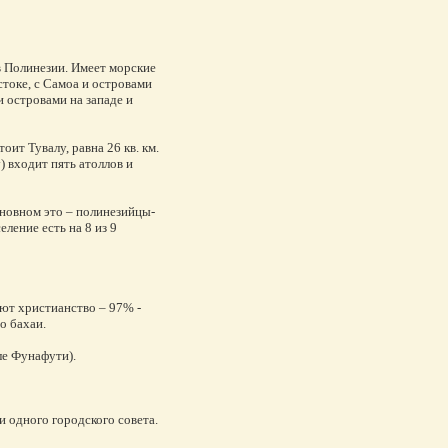
в Полинезии. Имеет морские
стоке, с Самоа и островами
 островами на западе и
оит Тувалу, равна 26 кв. км.
) входит пять атоллов и
сновном это – полинезийцы-
ление есть на 8 из 9
т христианство – 97% -
о бахаи.
ле Фунафути).
и одного городского совета.