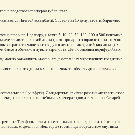
тране представляет генерал-губернатор.
азывается Палатой ассамблеи). Состоит из 15 депутатов, избираемых
ся купюры по 1 доллару, а также 5, 10, 20, 50, 100, 200 и 500 центовые
льзуется австралийский доллар, к которому он приравнен, при этом он
ок все расчеты чаще всего ведутся именно в австралийских долларах.
м банке и обменном пункте аэропорта. Для посещения периферийных
алу можно обналичить MasterCard, в остальных учреждениях кредитные
 в австралийских долларах – это поможет избежать дополнительных
 (есть только на Фунафути). Стандартные круглые розетки австралийского
 электроэнергию за счет небольших генераторов и солнечных батарей.
 в регионе. Телефоны-автоматы есть только в городах, они работают по
 и почтовых отделениях. Некоторые гостиницы посредством спутника