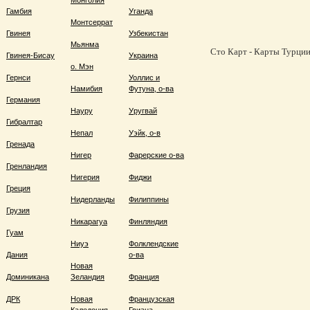
Монголия
Гамбия
Уганда
Монтсеррат
Гвинея
Узбекистан
Мьянма
Сто Карт - Карты Турции,
Гвинея-Бисау
Украина
о. Мэн
Гернси
Уоллис и
Намибия
Футуна, о-ва
Германия
Науру
Уругвай
Гибралтар
Непал
Уэйк, о-в
Гренада
Нигер
Фарерские о-ва
Гренландия
Нигерия
Фиджи
Греция
Нидерланды
Филиппины
Грузия
Никарагуа
Финляндия
Гуам
Ниуэ
Фолклендские
Дания
о-ва
Новая
Доминикана
Зеландия
Франция
ДРК
Новая
Французская