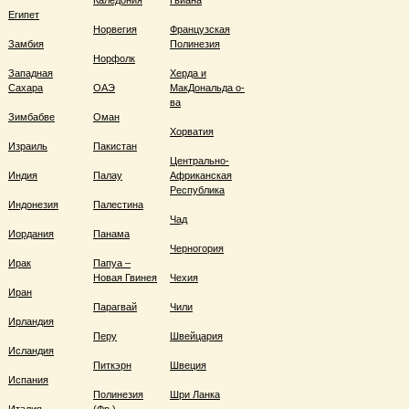
Каледония
Гвиана
Египет
Норвегия
Французская
Замбия
Полинезия
Норфолк
Западная
Херда и
Сахара
ОАЭ
МакДональда о-
ва
Зимбабве
Оман
Хорватия
Израиль
Пакистан
Центрально-
Индия
Палау
Африканская
Республика
Индонезия
Палестина
Чад
Иордания
Панама
Черногория
Ирак
Папуа –
Новая Гвинея
Чехия
Иран
Парагвай
Чили
Ирландия
Перу
Швейцария
Исландия
Питкэрн
Швеция
Испания
Полинезия
Шри Ланка