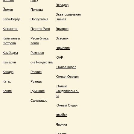
Италия
(Фр.)
Эквадор
Йемен
Польша
Экваториальная
Кабо-Верде
Португалия
Гвинея
Казахстан
Пуэрто-Рико
Эритрея
Каймановы
Республика
Эстония
Острова
Конго
Эфиопия
Камбоджа
Реюньон
ЮАР
Камерун
о-в Рождества
Южная Корея
Канада
Россия
Южная Осетия
Катар
Руанда
Южные
Кения
Румыния
Сандвичевы о-
ва
Сальвадор
Южный Судан
Ямайка
Япония