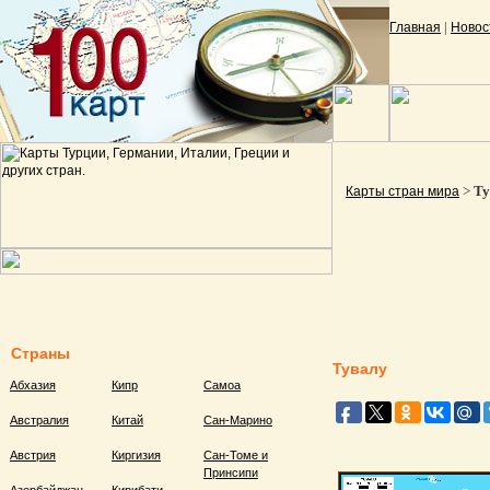
|
Главная
Новос
>
Ту
Карты стран мира
Страны
Тувалу
Абхазия
Кипр
Самоа
Австралия
Китай
Сан-Марино
Австрия
Киргизия
Сан-Томе и
Принсипи