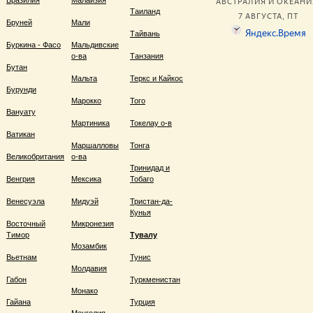
Бразилия
Малайзия
Таиланд
Бруней
Мали
Тайвань
Буркина - Фасо
Мальдивские
о-ва
Танзания
Бутан
Мальта
Теркс и Кайкос
Бурунди
Марокко
Того
Вануату
Мартиника
Токелау о-в
Ватикан
Маршалловы
Тонга
Великобритания
о-ва
Тринидад и
Венгрия
Мексика
Тобаго
Венесуэла
Мидуэй
Тристан-да-
Кунья
Восточный
Микронезия
Тимор
Тувалу
Мозамбик
Вьетнам
Тунис
Молдавия
Габон
Туркменистан
Монако
Гайана
Турция