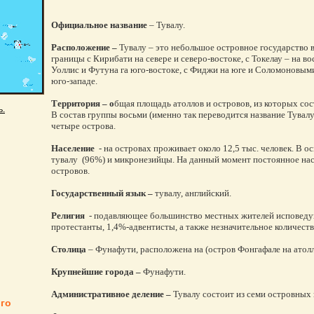
Официальное название
– Тувалу.
Расположение –
Тувалу – это небольшое островное государство 
границы с Кирибати на севере и северо-востоке, с Токелау – на во
Уоллис и Футуна га юго-востоке, с Фиджи на юге и Соломоновыми
юго-западе.
Территория – о
бщая площадь атоллов и островов, из которых сост
ь.
В состав группы восьми (именно так переводится название Тувалу
четыре острова.
Население
- на островах проживает около 12,5 тыс. человек. В о
тувалу (96%) и микронезийцы. На данный момент постоянное насе
островов.
Государственный язык –
тувалу, английский.
Религия
- подавляющее большинство местных жителей исповедую
протестанты, 1,4%-адвентисты, а также незначительное количеств
Столица
– Фунафути, расположена на (остров Фонгафале на атол
Крупнейшие города –
Фунафути.
Административное деление –
Тувалу состоит из семи островных 
го