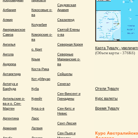
Азербайджан
Кирибати
Саудовская
Албания
Кокосовые о-
Аравия
ва
Алжир
Свазиленд
Колумбия
Американское
Святой Елены
Самоа
Коморские о-
о-ва
ва
Ангилья
Северная Корея
Карта Тувалу - увеличит
о. Крит
(Объем карты - 376Кб)
Ангола
Северные
Крым
Марианские о-
Андорра
ва
Коста-Рика
Антарктида
Сейшелы
Кот-д'Ивуар
Антигуа и
Сенегал
Отели Тувалу
Барбуда
Куба
Сен-Винсент и
Курс валюты
Антильские о-
Кувейт
Гренадины
ва и о. Сен-
Время Тувалу
Мартен
Кука о-в
Сен-Китс и
Невис
Аргентина
Лаос
Сент-Люсия
Армения
Латвия
Курс Австралийско
Сен-Пьер и