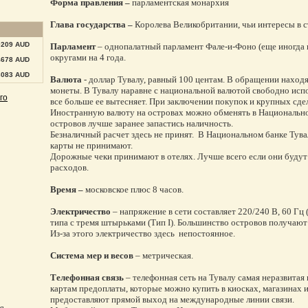
Форма правления –
парламентская монархия
Глава государства –
Королева Великобритании, чьи интересы в с
0209 AUD
Парламент
– однопалатный парламент Фале-и-Фоно (еще иногда н
округами на 4 года.
4678 AUD
3083 AUD
Валюта
- доллар Тувалу, равный 100 центам. В обращении находят
монеты. В Тувалу наравне с национальной валютой свободно испо
го
все больше ее вытесняет. При заключении покупок и крупных сдел
Иностранную валюту на островах можно обменять в Национально
островов лучше заранее запастись наличность.
Безналичный расчет здесь не принят. В Национальном банке Тув
карты не принимают.
Дорожные чеки принимают в отелях. Лучше всего если они будут
расходов.
Время –
московское плюс 8 часов.
Электричество
– напряжение в сети составляет 220/240 В, 60 Гц
типа с тремя штырьками (Тип I). Большинство островов получают
Из-за этого электричество здесь непостоянное.
Система мер и весов
– метрическая.
Телефонная связь
– телефонная сеть на Тувалу самая неразвитая
картам предоплаты, которые можно купить в киосках, магазинах
предоставляют прямой выход на международные линии связи.