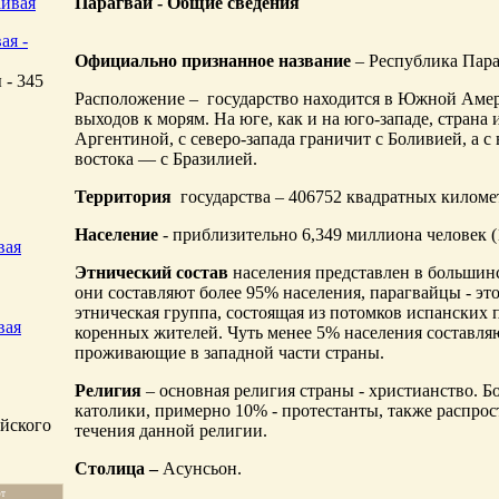
Парагвай - Общие сведения
ая -
Официально признанное название
– Республика Пара
 - 345
Расположение – государство находится в Южной Амер
выходов к морям. На юге, как и на юго-западе, страна
Аргентиной, с северо-запада граничит с Боливией, а с 
востока — с Бразилией.
Территория
государства – 406752 квадратных километ
Население
- приблизительно 6,349 миллиона человек (
вая
Этнический состав
населения представлен в большин
они составляют более 95% населения, парагвайцы - эт
этническая группа, состоящая из потомков испанских п
вая
коренных жителей. Чуть менее 5% населения составля
проживающие в западной части страны.
Религия
– основная религия страны - христианство. Б
католики, примерно 10% - протестанты, также распро
йского
течения данной религии.
Столица –
Асунсьон.
ют