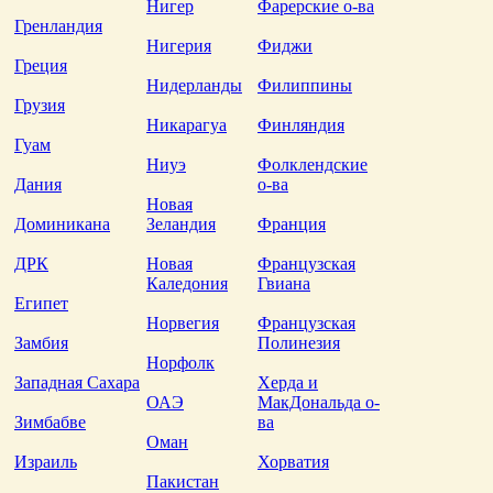
Нигер
Фарерские о-ва
Гренландия
Нигерия
Фиджи
Греция
Нидерланды
Филиппины
Грузия
Никарагуа
Финляндия
Гуам
Ниуэ
Фолклендские
Дания
о-ва
Новая
Доминикана
Зеландия
Франция
ДРК
Новая
Французская
Каледония
Гвиана
Египет
Норвегия
Французская
Замбия
Полинезия
Норфолк
Западная Сахара
Херда и
ОАЭ
МакДональда о-
Зимбабве
ва
Оман
Израиль
Хорватия
Пакистан