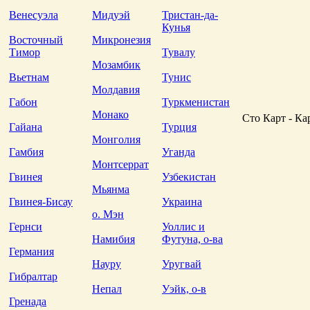
Венесуэла
Мидуэй
Тристан-да-
Кунья
Восточный
Микронезия
Тимор
Тувалу
Мозамбик
Вьетнам
Тунис
Молдавия
Габон
Туркменистан
Монако
Сто Карт - Ка
Гайана
Турция
Монголия
Гамбия
Уганда
Монтсеррат
Гвинея
Узбекистан
Мьянма
Гвинея-Бисау
Украина
о. Мэн
Гернси
Уоллис и
Намибия
Футуна, о-ва
Германия
Науру
Уругвай
Гибралтар
Непал
Уэйк, о-в
Гренада