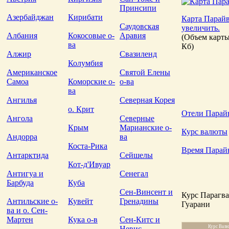
Принсипи
Азербайджан
Кирибати
Карта Парайв
Саудовская
увеличить.
Албания
Кокосовые о-
Аравия
(Объем карты
ва
Кб)
Алжир
Свазиленд
Колумбия
Американское
Святой Елены
Самоа
Коморские о-
о-ва
ва
Ангилья
Северная Корея
о. Крит
Отели Парай
Ангола
Северные
Крым
Марианские о-
Курс валюты
Андорра
ва
Коста-Рика
Время Парай
Антарктида
Сейшелы
Кот-д'Ивуар
Антигуа и
Сенегал
Барбуда
Куба
Сен-Винсент и
Курс Парагва
Антильские о-
Кувейт
Гренадины
Гуарани
ва и о. Сен-
Мартен
Кука о-в
Сен-Китс и
Курс Вал
Невис