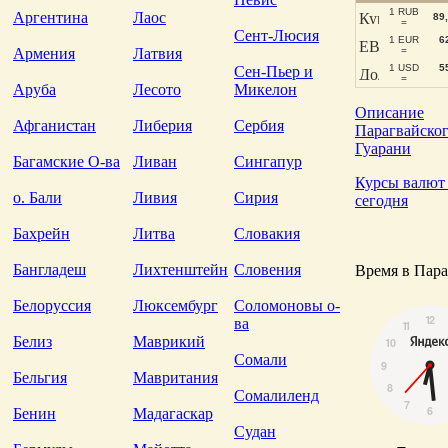
1 RUB
Аргентина
Лаос
89
=
Сент-Люсия
1 EUR
6
Армения
Латвия
=
1 USD
5
Сен-Пьер и
=
Аруба
Лесото
Микелон
Описание
Афганистан
Либерия
Сербия
Парагвайско
Гуарани
Багамские О-ва
Ливан
Сингапур
Курсы валют
о. Бали
Ливия
Сирия
сегодня
Бахрейн
Литва
Словакия
Бангладеш
Лихтенштейн
Словения
Время в Пара
Белоруссия
Люксембург
Соломоновы о-
ва
Белиз
Маврикий
Сомали
Бельгия
Мавритания
Сомалиленд
Бенин
Мадагаскар
Судан