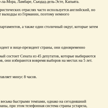
-ла-Мора, Ламбаре, Сьюдад-дель-Эсте, Капьята.
уристических отраслях часто используется английский, но
т выходцы из Германии, поэтому немного
епартаментов, а также один столичный округ, которые затем
зидент и вице-президент страны, они одновременно
рый состоит Сената из 45 депутатов, которые выбираются
ов, они избираются вовремя выборов на местах на 5 лет.
тавляет минус 8 часов.
ся весьма быстрыми темпами, однако на сегодняшний
аны, при этом телефонная система страны устарела,