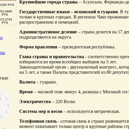
Крупнейшие города страны
– Асунсьон, Фернандо-де
,1202 PYG
Государственные языки – испанский и гуарани
. В т
251,9905
PYG
только в крупных городах. В регионах Чако проживаю
572,2724
распространении и немецкий.
PYG
Административное деление
– страна делится на 17 д
подразделяются на округа.
го
Форма правления
– президентская республика.
 на
Глава страны и правительства
- соответственно пре
избираются во время всеобщих выборов на 5 лет.
Законодательный орган - двухпалатный конгресс, кото
на 5 лет, а также Палаты представителей из 80 депутат
гвае
Валюта
– гуарани.
Время
– часовой пояс минус 4, разница с Москвой сос
Электричество
– 220 Вольт.
Система мер и весов
– используется метрическая.
Телефонная связь
- сотовая связь в стране развивает
момент охватывает только центр и крупные районы стр