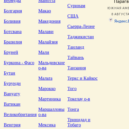
Бермуды
Майотта
Суринам
Болгария
Макао
США
Боливия
Македония
Сьерра-Леоне
Ботсвана
Малави
Таджикистан
Бразилия
Малайзия
Таиланд
Бруней
Мали
Тайвань
Буркина - Фасо
Мальдивские
о-ва
Танзания
Бутан
Мальта
Теркс и Кайкос
Бурунди
Марокко
Того
Вануату
Мартиника
Токелау о-в
Ватикан
Маршалловы
Тонга
Великобритания
о-ва
Тринидад и
Венгрия
Мексика
Тобаго