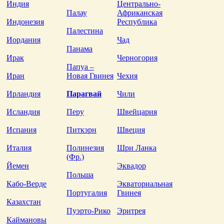
Индия
Центрально-
Палау
Африканская
Индонезия
Республика
Палестина
Иордания
Чад
Панама
Ирак
Черногория
Папуа –
Иран
Новая Гвинея
Чехия
Ирландия
Парагвай
Чили
Исландия
Перу
Швейцария
Испания
Питкэрн
Швеция
Италия
Полинезия
Шри Ланка
(Фр.)
Йемен
Эквадор
Польша
Кабо-Верде
Экваториальная
Португалия
Гвинея
Казахстан
Пуэрто-Рико
Эритрея
Каймановы