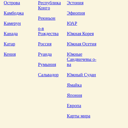
Острова
Республика
Эстония
Конго
Камбоджа
Эфиопия
Реюньон
Камерун
ЮАР
о-в
Канада
Рождества
Южная Корея
Катар
Россия
Южная Осетия
Кения
Руанда
Южные
Сандвичевы о-
Румыния
ва
Сальвадор
Южный Судан
Ямайка
Япония
Европа
Карты мира