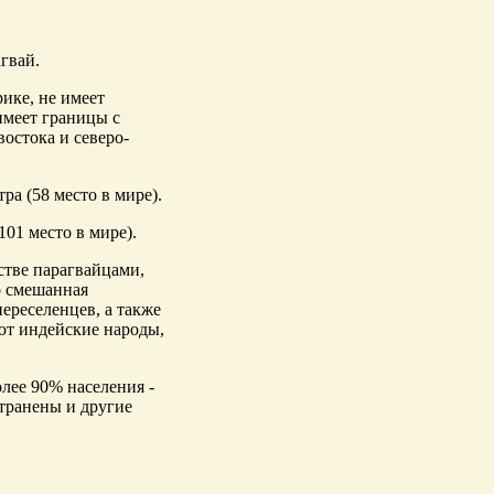
гвай.
ике, не имеет
 имеет границы с
востока и северо-
ра (58 место в мире).
101 место в мире).
стве парагвайцами,
о смешанная
ереселенцев, а также
ют индейские народы,
олее 90% населения -
странены и другие