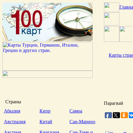
Главн
Карты стра
Страны
Парагвай
Абхазия
Кипр
Самоа
Австралия
Китай
Сан-Марино
Австрия
Киргизия
Сан-Томе и