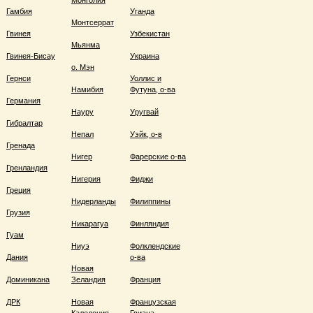
Монголия
Гамбия
Уганда
Монтсеррат
Гвинея
Узбекистан
Мьянма
Гвинея-Бисау
Украина
о. Мэн
Гернси
Уоллис и
Намибия
Футуна, о-ва
Германия
Науру
Уругвай
Гибралтар
Непал
Уэйк, о-в
Гренада
Нигер
Фарерские о-ва
Гренландия
Нигерия
Фиджи
Греция
Нидерланды
Филиппины
Грузия
Никарагуа
Финляндия
Гуам
Ниуэ
Фолклендские
Дания
о-ва
Новая
Доминикана
Зеландия
Франция
ДРК
Новая
Французская