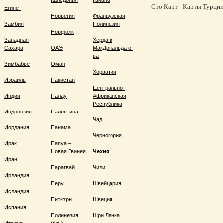
Каледония
Гвиана
Сто Карт - Карты Турции,
Египет
Норвегия
Французская
Замбия
Полинезия
Норфолк
Западная
Херда и
Сахара
ОАЭ
МакДональда о-
ва
Зимбабве
Оман
Хорватия
Израиль
Пакистан
Центрально-
Индия
Палау
Африканская
Республика
Индонезия
Палестина
Чад
Иордания
Панама
Черногория
Ирак
Папуа –
Новая Гвинея
Чехия
Иран
Парагвай
Чили
Ирландия
Перу
Швейцария
Исландия
Питкэрн
Швеция
Испания
Полинезия
Шри Ланка