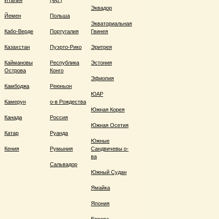
Италия
(Фр.)
Эквадор
Йемен
Польша
Экваториальная
Кабо-Верде
Португалия
Гвинея
Казахстан
Пуэрто-Рико
Эритрея
Каймановы
Республика
Эстония
Острова
Конго
Эфиопия
Камбоджа
Реюньон
ЮАР
Камерун
о-в Рождества
Южная Корея
Канада
Россия
Южная Осетия
Катар
Руанда
Южные
Кения
Румыния
Сандвичевы о-
ва
Сальвадор
Южный Судан
Ямайка
Япония