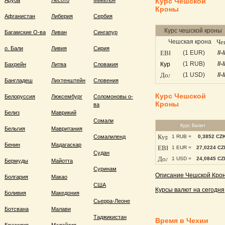
Аруба
Лесото
Микелон
Курс Чешской
Кроны
Афганистан
Либерия
Сербия
Курс чешской кроны
Багамские О-ва
Ливан
Сингапур
Чешская крона
о. Бали
Ливия
Сирия
(1 EUR)
//-/
(1 RUB)
//-/
Бахрейн
Литва
Словакия
(1 USD)
//-/
Бангладеш
Лихтенштейн
Словения
Курс Чешской
Белоруссия
Люксембург
Соломоновы о-
Кроны
ва
Белиз
Маврикий
Сомали
Курс Валют
Бельгия
Мавритания
Сомалиленд
1 RUB =
0,3852 CZ
Бенин
Мадагаскар
1 EUR =
27,0224 CZ
Судан
1 USD =
24,0845 CZ
Бермуды
Майотта
Суринам
Описание Чешской Кро
Болгария
Макао
США
Курсы валют на сегодня
Боливия
Македония
Сьерра-Леоне
Ботсвана
Малави
Таджикистан
Время в Чехии