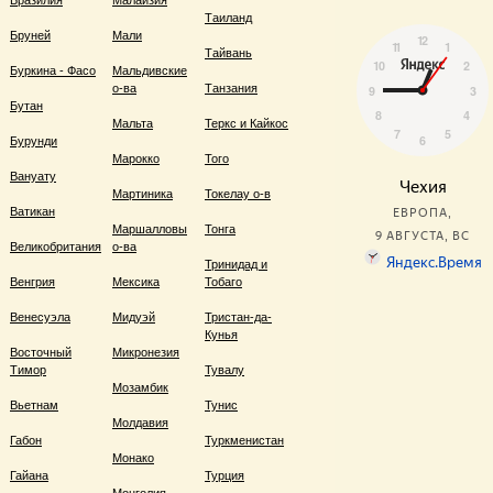
Бразилия
Малайзия
Таиланд
Бруней
Мали
Тайвань
Буркина - Фасо
Мальдивские
о-ва
Танзания
Бутан
Мальта
Теркс и Кайкос
Бурунди
Марокко
Того
Вануату
Мартиника
Токелау о-в
Ватикан
Маршалловы
Тонга
Великобритания
о-ва
Тринидад и
Венгрия
Мексика
Тобаго
Венесуэла
Мидуэй
Тристан-да-
Кунья
Восточный
Микронезия
Тимор
Тувалу
Мозамбик
Вьетнам
Тунис
Молдавия
Габон
Туркменистан
Монако
Гайана
Турция