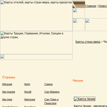
|
Главная
Новос
>
Че
Карты стран мира
Страны
Чехия
Абхазия
Кипр
Самоа
Австралия
Китай
Сан-Марино
Австрия
Киргизия
Сан-Томе и
Принсипи
Карта Чехии - увеличить