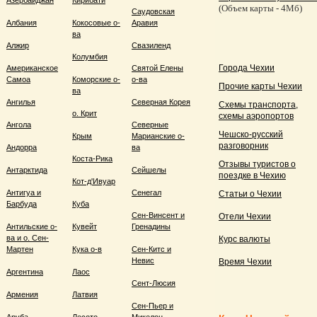
Азербайджан
Кирибати
(Объем карты - 4Мб)
Саудовская
Албания
Кокосовые о-
Аравия
ва
Алжир
Свазиленд
Колумбия
Города Чехии
Американское
Святой Елены
Самоа
Коморские о-
о-ва
Прочие карты Чехии
ва
Ангилья
Северная Корея
Схемы транспорта,
о. Крит
схемы аэропортов
Ангола
Северные
Чешско-русский
Крым
Марианские о-
разговорник
Андорра
ва
Коста-Рика
Отзывы туристов о
Антарктида
Сейшелы
поездке в Чехию
Кот-д'Ивуар
Антигуа и
Сенегал
Статьи о Чехии
Барбуда
Куба
Сен-Винсент и
Отели Чехии
Антильские о-
Кувейт
Гренадины
ва и о. Сен-
Курс валюты
Мартен
Кука о-в
Сен-Китс и
Невис
Время Чехии
Аргентина
Лаос
Сент-Люсия
Армения
Латвия
Сен-Пьер и