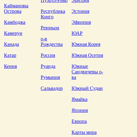
Пуэрто-Рико
Эритрея
Каймановы
Острова
Республика
Эстония
Конго
Камбоджа
Эфиопия
Реюньон
Камерун
ЮАР
о-в
Канада
Рождества
Южная Корея
Катар
Россия
Южная Осетия
Кения
Руанда
Южные
Сандвичевы о-
Румыния
ва
Сальвадор
Южный Судан
Ямайка
Япония
Европа
Карты мира