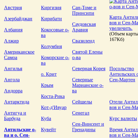
Австрия
Киргизия
Сан-Томе и
Принсипи
Карта Антиль
Азербайджан
Кирибати
вов и Сен-Ма
Саудовская
увеличить.
Албания
Кокосовые о-
Аравия
(Объем карты
ва
167Кб)
Алжир
Свазиленд
Колумбия
Американское
Святой Елены
Самоа
Коморские о-
о-ва
ва
Ангилья
Северная Корея
Посольство
о. Крит
Антильских о
Ангола
Северные
Сен-Мартен
Крым
Марианские о-
Андорра
ва
Коста-Рика
Антарктида
Сейшелы
Отели Антил
Кот-д'Ивуар
вов и Сен-М
Антигуа и
Сенегал
Барбуда
Куба
Курс валюты
Сен-Винсент и
Антильские о-
Кувейт
Гренадины
Время Антил
ва и о. Сен-
вов и Сен-М