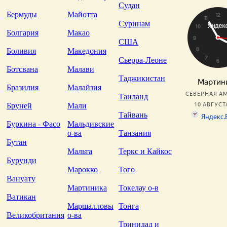
Судан
Бермуды
Майотта
Суринам
Болгария
Макао
США
Боливия
Македония
Сьерра-Леоне
Ботсвана
Малави
Таджикистан
Бразилия
Малайзия
Таиланд
Бруней
Мали
Тайвань
Буркина - Фасо
Мальдивские
о-ва
Танзания
Бутан
Мальта
Теркс и Кайкос
Бурунди
Марокко
Того
Вануату
Мартиника
Токелау о-в
Ватикан
Маршалловы
Тонга
Великобритания
о-ва
Тринидад и