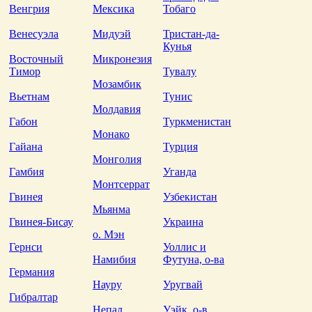
Венгрия
Мексика
Тобаго
Венесуэла
Мидуэй
Тристан-да-
Кунья
Восточный
Микронезия
Тимор
Тувалу
Мозамбик
Вьетнам
Тунис
Молдавия
Габон
Туркменистан
Монако
Гайана
Турция
Монголия
Гамбия
Уганда
Монтсеррат
Гвинея
Узбекистан
Мьянма
Гвинея-Бисау
Украина
о. Мэн
Гернси
Уоллис и
Намибия
Футуна, о-ва
Германия
Науру
Уругвай
Гибралтар
Непал
Уэйк, о-в