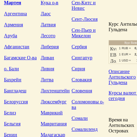
Мартен
Кука о-в
Сен-Китс и
Невис
Аргентина
Лаос
Сент-Люсия
Курс Антиль
Армения
Латвия
Гульдена
Сен-Пьер и
Аруба
Лесото
Микелон
Курс Вал
Афганистан
Либерия
Сербия
1 RUB =
0
1 EUR =
2
Багамские О-ва
Ливан
Сингапур
1 USD =
о. Бали
Ливия
Сирия
Описание
Антильского
Бахрейн
Литва
Словакия
Гульдена
Бангладеш
Лихтенштейн
Словения
Курсы валют
сегодня
Белоруссия
Люксембург
Соломоновы о-
ва
Белиз
Маврикий
Сомали
Время на
Бельгия
Мавритания
Антильских
Сомалиленд
Островах
Бенин
Мадагаскар