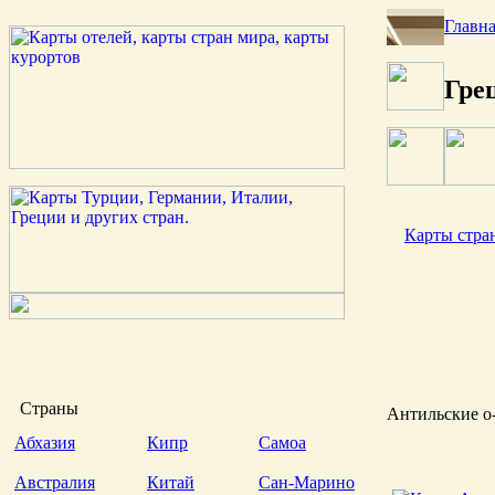
Главн
Грец
Карты стра
Страны
Антильские о-
Абхазия
Кипр
Самоа
Австралия
Китай
Сан-Марино