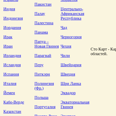
Пакистан
Индия
Центрально-
Палау
Африканская
Индонезия
Республика
Палестина
Иордания
Чад
Панама
Ирак
Черногория
Папуа –
Иран
Новая Гвинея
Чехия
Сто Карт - Ка
областей.
Ирландия
Парагвай
Чили
Исландия
Перу
Швейцария
Испания
Питкэрн
Швеция
Италия
Полинезия
Шри Ланка
(Фр.)
Йемен
Эквадор
Польша
Кабо-Верде
Экваториальная
Португалия
Гвинея
Казахстан