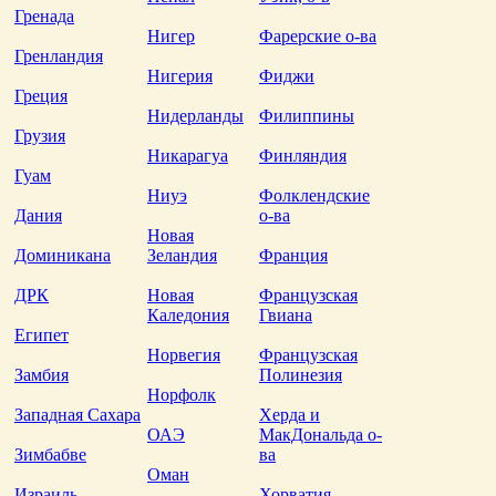
Гренада
Нигер
Фарерские о-ва
Гренландия
Нигерия
Фиджи
Греция
Нидерланды
Филиппины
Грузия
Никарагуа
Финляндия
Гуам
Ниуэ
Фолклендские
Дания
о-ва
Новая
Доминикана
Зеландия
Франция
ДРК
Новая
Французская
Каледония
Гвиана
Египет
Норвегия
Французская
Замбия
Полинезия
Норфолк
Западная Сахара
Херда и
ОАЭ
МакДональда о-
Зимбабве
ва
Оман
Израиль
Хорватия