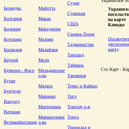
Украинское по
Судан
Do you
Бермуды
Майотта
Украинск
own
Суринам
посольств
this
Болгария
Макао
на карте
websit
США
Канады
Боливия
Македония
Сьерра-Леоне
Посмотрет
Ботсвана
Малави
увеличен
Таджикистан
карту
Бразилия
Малайзия
This
Таиланд
page
Бруней
Мали
can't
Тайвань
load
Сто Карт - Ка
Буркина - Фасо
Мальдивские
Googl
о-ва
Танзания
Maps
Бутан
correc
Мальта
Теркс и Кайкос
Бурунди
Do you
Марокко
Того
own
Вануату
this
Мартиника
Токелау о-в
websit
Ватикан
Маршалловы
Тонга
Великобритания
о-ва
Тринидад и