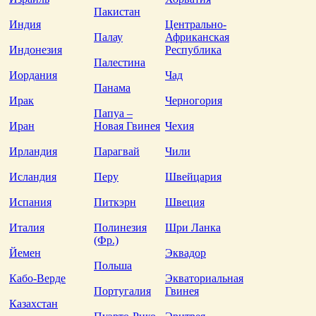
Пакистан
Индия
Центрально-
Палау
Африканская
Индонезия
Республика
Палестина
Иордания
Чад
Панама
Ирак
Черногория
Папуа –
Иран
Новая Гвинея
Чехия
Ирландия
Парагвай
Чили
Исландия
Перу
Швейцария
Испания
Питкэрн
Швеция
Италия
Полинезия
Шри Ланка
(Фр.)
Йемен
Эквадор
Польша
Кабо-Верде
Экваториальная
Португалия
Гвинея
Казахстан