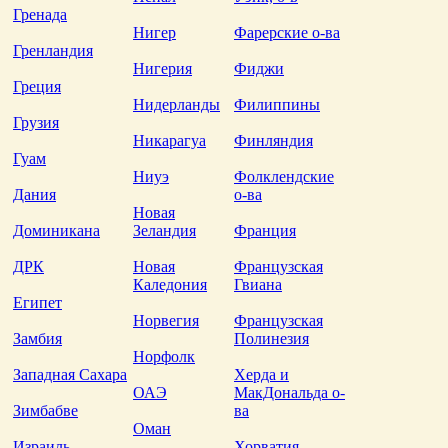
Гренада
Нигер
Фарерские о-ва
Гренландия
Нигерия
Фиджи
Греция
Нидерланды
Филиппины
Грузия
Никарагуа
Финляндия
Гуам
Ниуэ
Фолклендские
Дания
о-ва
Новая
Доминикана
Зеландия
Франция
ДРК
Новая
Французская
Каледония
Гвиана
Египет
Норвегия
Французская
Замбия
Полинезия
Норфолк
Западная Сахара
Херда и
ОАЭ
МакДональда о-
Зимбабве
ва
Оман
Израиль
Хорватия