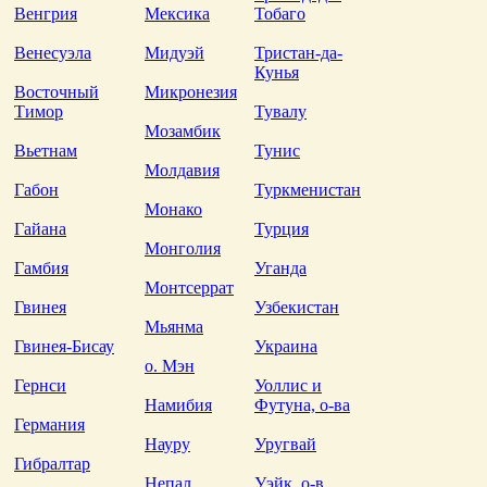
Венгрия
Мексика
Тобаго
Венесуэла
Мидуэй
Тристан-да-
Кунья
Восточный
Микронезия
Тимор
Тувалу
Мозамбик
Вьетнам
Тунис
Молдавия
Габон
Туркменистан
Монако
Гайана
Турция
Монголия
Гамбия
Уганда
Монтсеррат
Гвинея
Узбекистан
Мьянма
Гвинея-Бисау
Украина
о. Мэн
Гернси
Уоллис и
Намибия
Футуна, о-ва
Германия
Науру
Уругвай
Гибралтар
Непал
Уэйк, о-в