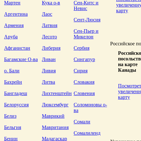
Мартен
Кука о-в
Сен-Китс и
увеличенн
Невис
карту
Аргентина
Лаос
Сент-Люсия
Армения
Латвия
Сен-Пьер и
Аруба
Лесото
Микелон
Российское по
Афганистан
Либерия
Сербия
Российско
посольств
Багамские О-ва
Ливан
Сингапур
на карте
Канады
о. Бали
Ливия
Сирия
Бахрейн
Литва
Словакия
Посмотрет
увеличен
Бангладеш
Лихтенштейн
Словения
карту
This
page
Белоруссия
Люксембург
Соломоновы о-
ва
can't
Белиз
Маврикий
load
Сомали
Googl
Бельгия
Мавритания
Maps
Сомалиленд
correc
Бенин
Мадагаскар