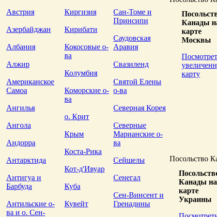
Австрия
Киргизия
Сан-Томе и
Посольст
Принсипи
Канады н
Азербайджан
Кирибати
карте
Саудовская
Москвы
Албания
Кокосовые о-
Аравия
ва
Посмотрет
Алжир
Свазиленд
увеличен
Колумбия
карту
Американское
Святой Елены
Самоа
Коморские о-
о-ва
ва
Ангилья
Северная Корея
о. Крит
Ангола
Северные
Крым
Марианские о-
Андорра
ва
Коста-Рика
Посольство К
Антарктида
Сейшелы
Кот-д'Ивуар
Посольств
Антигуа и
Сенегал
Канады на
Барбуда
Куба
карте
Сен-Винсент и
Украины
Антильские о-
Кувейт
Гренадины
ва и о. Сен-
Посмотрет