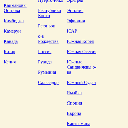
Пуэрто-Рико
Эритрея
Каймановы
Острова
Республика
Эстония
Конго
Камбоджа
Эфиопия
Реюньон
Камерун
ЮАР
о-в
Канада
Рождества
Южная Корея
Катар
Россия
Южная Осетия
Кения
Руанда
Южные
Сандвичевы о-
Румыния
ва
Сальвадор
Южный Судан
Ямайка
Япония
Европа
Карты мира